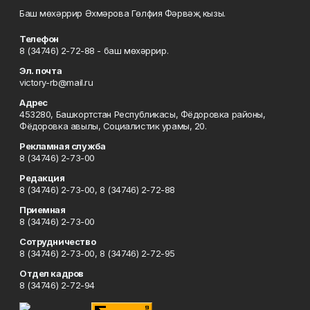
Баш мөхәррир Әхмәрова Гөлфия Фәрвәҗ кызы.
Телефон
8 (34746) 2-72-88 - баш мөхәррир.
Эл. почта
victory-rb@mail.ru
Адрес
453280, Башкортстан Республикасы, Фёдоровка районы,
Фёдоровка авылы, Социалистик урамы, 20.
Рекламная служба
8 (34746) 2-73-00
Редакция
8 (34746) 2-73-00, 8 (34746) 2-72-88
Приемная
8 (34746) 2-73-00
Сотрудничество
8 (34746) 2-73-00, 8 (34746) 2-72-95
Отдел кадров
8 (34746) 2-72-94