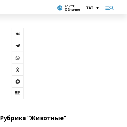
+17 °С
Облачно
Рубрика "Животные"