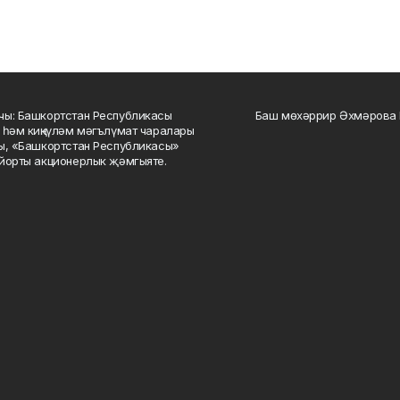
ы: Башкортстан Республикасы
Баш мөхәррир Әхмәрова 
 һәм киңкүләм мәгълүмат чаралары
ы, «Башкортстан Республикасы»
йорты акционерлык җәмгыяте.