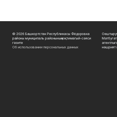
© 2026 Башкортстан Республикасы Фёдоровка
Оештыруч
районы муниципаль районының иҗтимагый-сәяси
Матбугат
гәзите
агентлыг
Об использовании персональных данных
нәшрият 