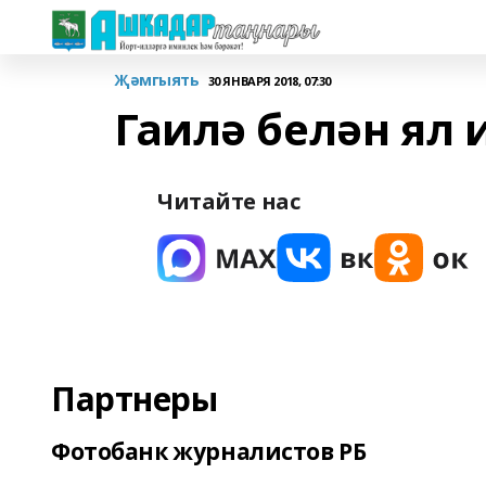
Җәмгыять
30 ЯНВАРЯ 2018, 07:30
Гаилә белән ял 
Читайте нас
Партнеры
Фотобанк журналистов РБ