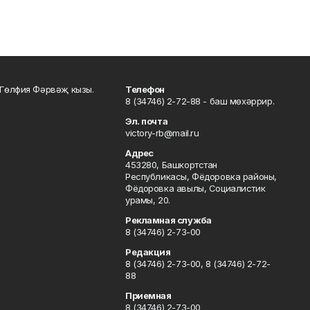
Гөлфия Фәрвәҗ кызы.
Телефон
8 (34746) 2-72-88 - баш мөхәррир.
Эл. почта
victory-rb@mail.ru
Адрес
453280, Башкортстан
Республикасы, Фёдоровка районы,
Фёдоровка авылы, Социалистик
урамы, 20.
Рекламная служба
8 (34746) 2-73-00
Редакция
8 (34746) 2-73-00, 8 (34746) 2-72-
88
Приемная
8 (34746) 2-73-00