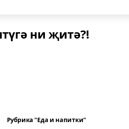
итүгә ни җитә?!
Рубрика "Еда и напитки"