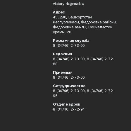
victory-rb@mail.ru
Адрес
453280, Башкортстан
Республикасы, Фёдоровка районы,
Фёдоровка авылы, Социалистик
урамы, 20.
Рекламная служба
8 (34746) 2-73-00
Редакция
8 (34746) 2-73-00, 8 (34746) 2-72-
88
Приемная
8 (34746) 2-73-00
Сотрудничество
8 (34746) 2-73-00, 8 (34746) 2-72-
95
Отдел кадров
8 (34746) 2-72-94