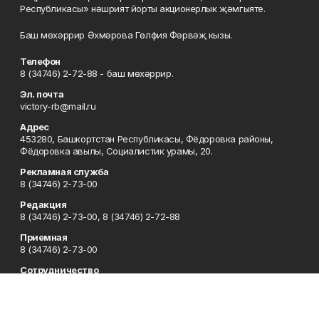
Республикасы» нәшрият йорты акционерлык җәмгыяте.
Баш мөхәррир Әхмәрова Гөлфия Фәрвәҗ кызы.
Телефон
8 (34746) 2-72-88 - баш мөхәррир.
Эл. почта
victory-rb@mail.ru
Адрес
453280, Башкортстан Республикасы, Фёдоровка районы,
Фёдоровка авылы, Социалистик урамы, 20.
Рекламная служба
8 (34746) 2-73-00
Редакция
8 (34746) 2-73-00, 8 (34746) 2-72-88
Приемная
8 (34746) 2-73-00
Сотрудничество
8 (34746) 2-73-00, 8 (34746) 2-72-95
Отдел кадров
8 (34746) 2-72-94