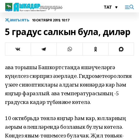
Җәмгыять
10 ОКТЯБРЯ 2019, 10:17
5 градус салкын була, диләр
Һава торышы Башкортстанда яшәүчеләргә
күңелсез сюрприз әзерләде. Гидрометеорология
үзәге синоптиклары алдагы көннәрдә кар һәм
яңгыр фаразлый. Һава температурасының -5
градуска кадәр түбәнәюе көтелә.
10 октябрьдә төнлә яңгыр һәм кар, юлларның
аерым өлешләрендә бозлавык булуы көтелә.
Көндез явым-төшемсез булачак. Җил төньяк-