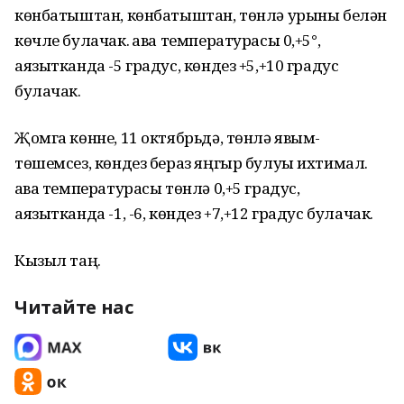
көнбатыштан, көнбатыштан, төнлә урыны белән
көчле булачак. Һава температурасы 0,+5°,
аязытканда -5 градус, көндез +5,+10 градус
булачак.
Җомга көнне, 11 октябрьдә, төнлә явым-
төшемсез, көндез бераз яңгыр булуы ихтимал.
Һава температурасы төнлә 0,+5 градус,
аязытканда -1, -6, көндез +7,+12 градус булачак.
Кызыл таң.
Читайте нас