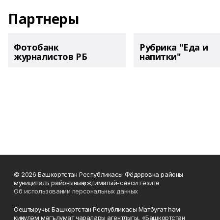
Партнеры
Фотобанк
Рубрика "Еда и
журналистов РБ
напитки"
© 2026 Башкортстан Республикасы Фёдоровка районы
муниципаль районының иҗтимагый-сәяси гәзите
Об использовании персональных данных
Оештыручы: Башкортстан Республикасы Матбугат һәм
киңкүләм мәгълүмат чаралары агентлыгы, «Башкортстан