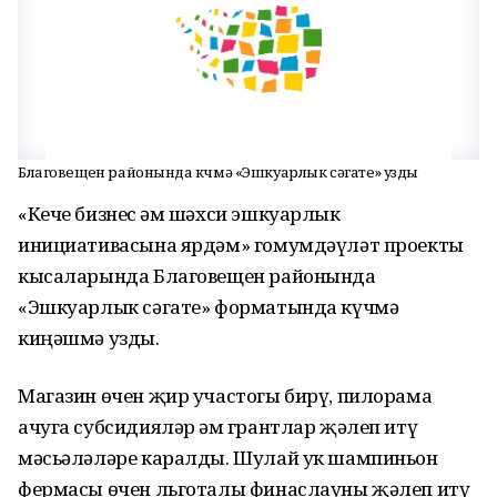
Благовещен районында күчмә «Эшкуарлык сәгате» узды
«Кече бизнес һәм шәхси эшкуарлык
инициативасына ярдәм» гомумдәүләт проекты
кысаларында Благовещен районында
«Эшкуарлык сәгате» форматында күчмә
киңәшмә узды.
Магазин өчен җир участогы бирү, пилорама
ачуга субсидияләр һәм грантлар җәлеп итү
мәсьәләләре каралды. Шулай ук шампиньон
фермасы өчен льготалы финаслауны җәлеп итү