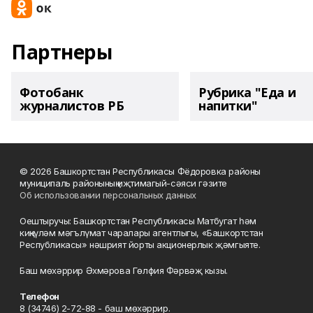
Партнеры
Фотобанк
Рубрика "Еда и
журналистов РБ
напитки"
© 2026 Башкортстан Республикасы Фёдоровка районы
муниципаль районының иҗтимагый-сәяси гәзите
Об использовании персональных данных
Оештыручы: Башкортстан Республикасы Матбугат һәм
киңкүләм мәгълүмат чаралары агентлыгы, «Башкортстан
Республикасы» нәшрият йорты акционерлык җәмгыяте.
Баш мөхәррир Әхмәрова Гөлфия Фәрвәҗ кызы.
Телефон
8 (34746) 2-72-88 - баш мөхәррир.