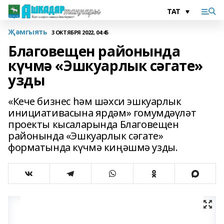
Җәмгыять
3 ОКТЯБРЯ 2022, 04:45
Благовещен районында
күчмә «Эшкуарлык сәгате»
узды
«Кече бизнес һәм шәхси эшкуарлык
инициативасына ярдәм» гомумдәүләт
проекты кысаларында Благовещен
районында «Эшкуарлык сәгате»
форматында күчмә киңәшмә узды.