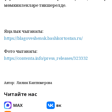
мөмкинлекләре тикшерелде.
Яңалык чыганагы:
https://blagoveshensk.bashkortostan.ru/
Фото чыганагы:
https://contenta.info/press_releases/323332
Автор:
Лилия Кантимерова
Читайте нас