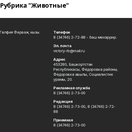
Рубрика "Животные"
Гөлфия Фәрвәҗ кызы.
Телефон
8 (34746) 2-72-88 - баш мөхәррир.
Эл. почта
victory-rb@mail.ru
Адрес
453280, Башкортстан
Республикасы, Фёдоровка районы,
Фёдоровка авылы, Социалистик
урамы, 20.
Рекламная служба
8 (34746) 2-73-00
Редакция
8 (34746) 2-73-00, 8 (34746) 2-72-
88
Приемная
8 (34746) 2-73-00