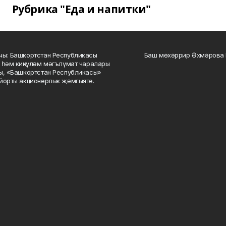
Рубрика "Еда и напитки"
ы: Башкортстан Республикасы
Баш мөхәррир Әхмәрова 
 һәм киңкүләм мәгълүмат чаралары
ы, «Башкортстан Республикасы»
йорты акционерлык җәмгыяте.