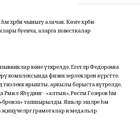
 һәм хәрби чыныгу алачак. Көзге хәрби-
лары буенча, аларга повесткалар
изывниклар көне үткәрелде. Егетләр Федоровка
ү комплексында физик әзерлекләрен күрсәтте.
ә тизлеккә ярышты, аркылы борыста күтәрелде,
Рәмил Яһүдингә - «алтын», Рөстәм Гозәеров һәм
«бронза» тапшырылды. Яшьләр эшләре һәм
в җиңүчеләргә грамоталар и медальләр