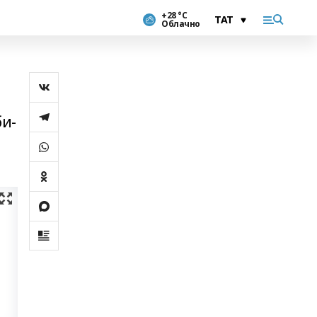
+28 °С
Облачно
би-