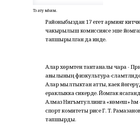
Төз ату мөһим.
Районыбыздан 17 егет армиягә китәчәк
чакырылыш комиссиясе эше йомгак
тапшырылган да инде.
Алар хөрмәтенә тантаналы чара - Пр
авылының физкультура-сәламәтләндер
Алар мылтыктан атты, каек йөгерүд
ераклыкка сикерде. Йомгак ясаганда 
Алмаз Нигъмәтуллинга «көмеш» һәм 
спорт комитеты рәисе Г. Т. Рамазано
тапшырды.