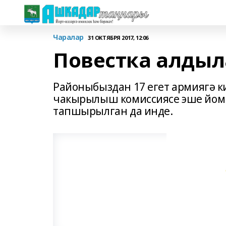
Чаралар
31 ОКТЯБРЯ 2017, 12:06
Повестка алдыл
Районыбыздан 17 егет армиягә ки
чакырылыш комиссиясе эше йомг
тапшырылган да инде.