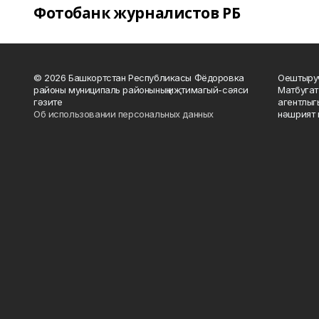
Фотобанк журналистов РБ
© 2026 Башкортстан Республикасы Фёдоровка
Оештыруч
районы муниципаль районының иҗтимагый-сәяси
Матбугат
гәзите
агентлыг
Об использовании персональных данных
нәшрият 