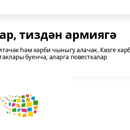
ар, тиздән армиягә
тәчәк һәм хәрби чыныгу алачак. Көзге хәр
аклары буенча, аларга повесткалар