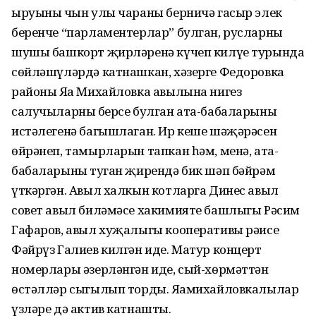
ыруының чын улы чараны берничә гасыр элек
беренче “парламентерлар” булган, русларның
шушы башкорт җирләренә күчеп килүе турында
сөйләшүләрдә катнашкан, хәзерге Федоровка
районы Яңа Михайловка авылына нигез
салучыларның берсе булган ата-бабаларының
истәлегенә багышлаган. Ир кеше шәҗәрәсен
өйрәнеп, тамырларын тапкан һәм, менә, ата-
бабаларының туган җирендә бик шәп бәйрәм
үткәргән. Авыл халкын котларга Динес авыл
совет авыл биләмәсе хакимияте башлыгы Рәсим
Гафаров, авыл хуҗалыгы кооперативы рәисе
Фәйрүз Галиев килгән иде. Матур концерт
номерлары әзерләнгән иде, сый-хөрмәттән
өстәлләр сыгылып торды. Яңамихайловкалылар
үзләре дә актив катнашты.