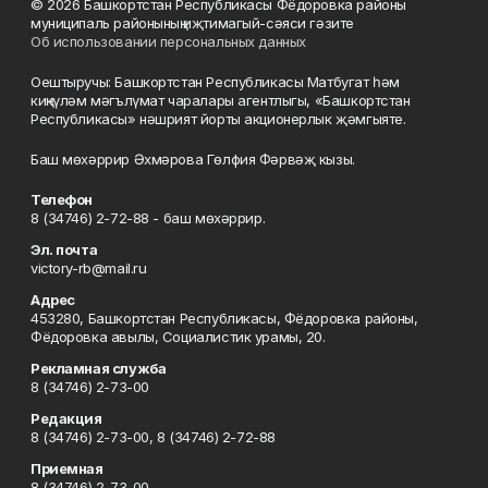
© 2026 Башкортстан Республикасы Фёдоровка районы
муниципаль районының иҗтимагый-сәяси гәзите
Об использовании персональных данных
Оештыручы: Башкортстан Республикасы Матбугат һәм
киңкүләм мәгълүмат чаралары агентлыгы, «Башкортстан
Республикасы» нәшрият йорты акционерлык җәмгыяте.
Баш мөхәррир Әхмәрова Гөлфия Фәрвәҗ кызы.
Телефон
8 (34746) 2-72-88 - баш мөхәррир.
Эл. почта
victory-rb@mail.ru
Адрес
453280, Башкортстан Республикасы, Фёдоровка районы,
Фёдоровка авылы, Социалистик урамы, 20.
Рекламная служба
8 (34746) 2-73-00
Редакция
8 (34746) 2-73-00, 8 (34746) 2-72-88
Приемная
8 (34746) 2-73-00