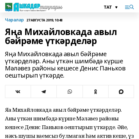
Чаралар
27 АВГУСТА 2019, 10:48
Яңа Михайловкада авыл
бәйрәме үткәрделәр
Яңа Михайловкада авыл бәйрәме
үткәрделәр. Аны үткән шимбәдә күрше
Мәләвез районы кешесе Денис Паньков
оештырып үткәрде.
Яңа Михайловкада авыл бәйрәме үткәрделәр.
Аны үткән шимбәдә күрше Мәләвез районы
кешесе Денис Паньков оештырып үткәрде. Әйе,
нәкъ шушы ваемсыз булмаган һәм актив кеше, үз