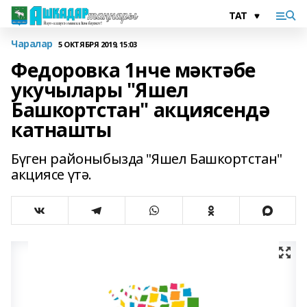
Чаралар
5 ОКТЯБРЯ 2019, 15:03
Федоровка 1нче мәктәбе
укучылары "Яшел
Башкортстан" акциясендә
катнашты
Бүген районыбызда "Яшел Башкортстан"
акциясе үтә.