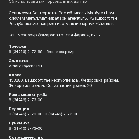
Об использовании персональных данных
Оештыручы: Башкортстан Республикасы Матбугат һәм
киңкүләм мәгълүмат чаралары агентлыгы, «Башкортстан
Республикасы» нәшрият йорты акционерлык җәмгыяте.
Баш мөхәррир Әхмәрова Гөлфия Фәрвәҗ кызы.
Телефон
8 (34746) 2-72-88 - баш мөхәррир.
Эл. почта
victory-rb@mail.ru
Адрес
453280, Башкортстан Республикасы, Фёдоровка районы,
Фёдоровка авылы, Социалистик урамы, 20.
Рекламная служба
8 (34746) 2-73-00
Редакция
8 (34746) 2-73-00, 8 (34746) 2-72-88
Приемная
8 (34746) 2-73-00
Сотрудничество