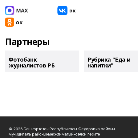
Партнеры
Фотобанк
Рубрика "Еда и
журналистов РБ
напитки"
© 2026 Башкортстан Республикасы Фёдоровка районы
муниципаль районының иҗтимагый-сәяси гәзите