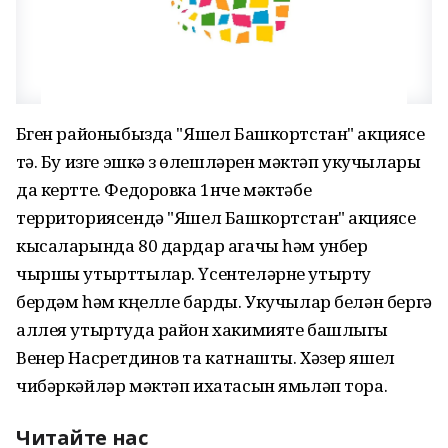
Бүген районыбызда "Яшел Башкортстан" акциясе
үтә. Бу изге эшкә үз өлешләрен мәктәп укучылары
да кертте. Федоровка 1нче мәктәбе
территориясендә "Яшел Башкортстан" акциясе
кысаларында 80 дардар агачы һәм унбер
чыршы утырттылар. Үсентеләрне утырту
бердәм һәм күңелле барды. Укучылар белән бергә
аллея утыртуда район хакимияте башлыгы
Венер Насретдинов та катнашты. Хәзер яшел
чибәркәйләр мәктәп ихатасын ямьләп тора.
Читайте нас