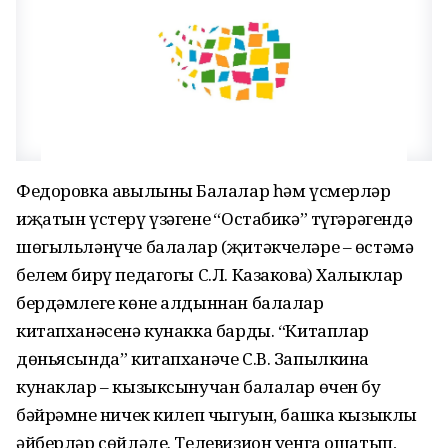
Федоровка авылының Балалар һәм үсмерләр
иҗатын үстерү үзәгенең “Остабикә” түгәрәгендә
шөгыльләнүче балалар (җитәкчеләре – өстәмә
белем бирү педагогы С.Л. Казакова) Халыклар
бердәмлеге көне алдыннан балалар
китапханәсенә кунакка барды. “Китаплар
дөньясында” китапханәче С.В. Запылкина
кунаклар – кызыксынучан балалар өчен бу
бәйрәмнең ничек килеп чыгуын, башка кызыклы
әйберләр сөйләде. Телевизион уенга ошатып,