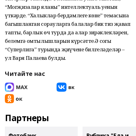
“Могҗизалар яланы” интеллектуаль уенын
үткәрде. “Халыклар бердәмлеге көне” темасына
багышланган сорауларга балалар бик тиз җавап
тапты, барлык өч турда да алар зирәклекләрен,
белемгә омтылышларын күрсәтте.Ә соңгы
“Суперлига” турында җиңүчене билгеләделәр –
ул Варя Палаева булды.
Читайте нас
Партнеры
Фотобанк
Рубрика "Еда и