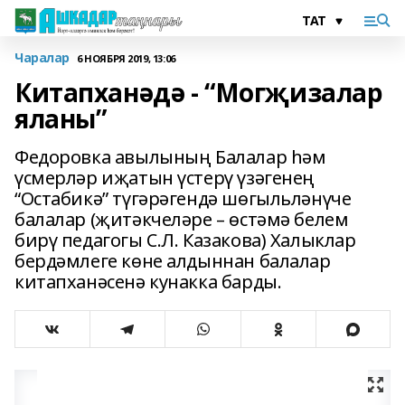
Чаралар
6 НОЯБРЯ 2019, 13:06
Китапханәдә - “Могҗизалар
яланы”
Федоровка авылының Балалар һәм
үсмерләр иҗатын үстерү үзәгенең
“Остабикә” түгәрәгендә шөгыльләнүче
балалар (җитәкчеләре – өстәмә белем
бирү педагогы С.Л. Казакова) Халыклар
бердәмлеге көне алдыннан балалар
китапханәсенә кунакка барды.