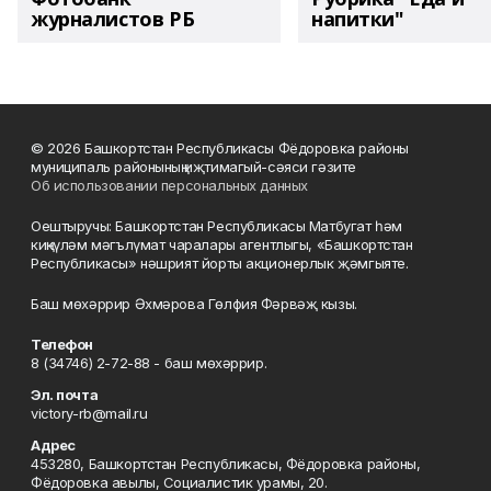
журналистов РБ
напитки"
© 2026 Башкортстан Республикасы Фёдоровка районы
муниципаль районының иҗтимагый-сәяси гәзите
Об использовании персональных данных
Оештыручы: Башкортстан Республикасы Матбугат һәм
киңкүләм мәгълүмат чаралары агентлыгы, «Башкортстан
Республикасы» нәшрият йорты акционерлык җәмгыяте.
Баш мөхәррир Әхмәрова Гөлфия Фәрвәҗ кызы.
Телефон
8 (34746) 2-72-88 - баш мөхәррир.
Эл. почта
victory-rb@mail.ru
Адрес
453280, Башкортстан Республикасы, Фёдоровка районы,
Фёдоровка авылы, Социалистик урамы, 20.