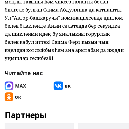
моңлы тавышы һәм чиксез таланты белән
билгеле булган Саима Абдуллина да катнашты.
Ул "Автор-башкаручы" номинациясендә диплом
белән бүләкләнде. Аның сәләтендә бер секундка
да шикләнми идек, бу яңалыкны горурлык
белән кабул иттек! Саима Фәрүт кызын чын
күңелдән котлыйбыз һәм аңа арытабан да иҗади
уңышлар телибез!!!
Читайте нас
Партнеры