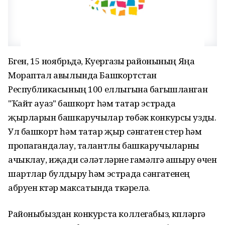
Бүген, 15 ноябрьдә, Куергазы районының Яңа
Мораптал авылында Башкортстан
Республикасының 100 еллыгына багышланган
"Ҡайт ауаз" башкорт һәм татар эстрада
җырларын башкаручылар төбәк конкурсы узды.
Ул башкорт һәм татар җыр сәнгатен үстерү һәм
пропагандалау, талантлы башкаручыларны
ачыклау, иҗади сәләтләрне гамәлгә ашыру өчен
шартлар булдыру һәм эстрада сәнгатенең
абруен күтәрү максатында үткәрелә.
Районыбыздан конкурста коллегабыз, күпләргә