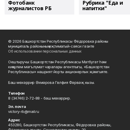
Фотобанк
Рубрика "Еда и
журналистов РБ
напитки"
© 2026 Башкортстан Республикасы Фёдоровка районы
муниципаль районының иҗтимагый-сәяси гәзите
Об использовании персональных данных
Оештыручы: Башкортстан Республикасы Матбугат һәм
киңкүләм мәгълүмат чаралары агентлыгы, «Башкортстан
Республикасы» нәшрият йорты акционерлык җәмгыяте.
Баш мөхәррир Әхмәрова Гөлфия Фәрвәҗ кызы.
Телефон
8 (34746) 2-72-88 - баш мөхәррир.
Эл. почта
victory-rb@mail.ru
Адрес
453280, Башкортстан Республикасы, Фёдоровка районы,
Фёдоровка авылы, Социалистик урамы, 20.