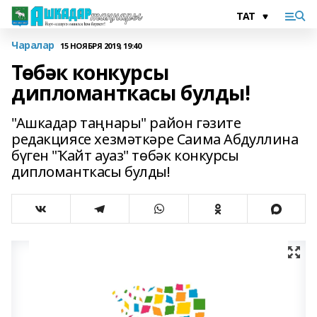
Чаралар
15 НОЯБРЯ 2019, 19:40
Төбәк конкурсы
дипломанткасы булды!
"Ашкадар таңнары" район гәзите
редакциясе хезмәткәре Саима Абдуллина
бүген "Ҡайт ауаз" төбәк конкурсы
дипломанткасы булды!