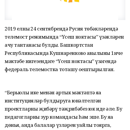
2019 елның 24 сентябрендә Русия төбәкләрендә
телемост режимында “Үсеш ноктасы” үзәкләрен
ачу тантанасы булды. Башкортстан
Республикасында Кушнаренково авылының 1нче
мәктәбе нигезендәге “Үсеш ноктасы” үзәгендә
федераль телемостка тоташу оештырылган.
“Берьюлы ике меңнән артык мәктәптә яңа
институцияләр булдыруга юнәлтелгән
проектларны җибәрү тәҗрибәбез юк иде әле. Бу
педагогларның зур командасы һәм эше. Бу яңа
дөнья, анда балалар үзләрен уңайлы тоярга,