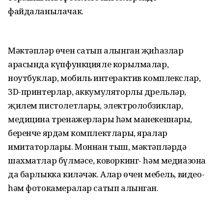
файдаланылачак.
Мәктәпләр өчен сатып алынган җиһазлар
арасында күпфункцияле корылмалар,
ноутбуклар, мобиль интерактив комплекслар,
3D-принтерлар, аккумуляторлы дрельләр,
җилем пистолетлары, электролобзиклар,
медицина тренажерлары һәм манекеннары,
беренче ярдәм комплектлары, яралар
имитаторлары. Моннан тыш, мәктәпләрдә
шахматлар бүлмәсе, коворкинг- һәм медиазона
да барлыкка киләчәк. Алар өчен мебель, видео-
һәм фотокамералар сатып алынган.