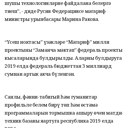
шушы технологияләрне файдалана белергә
тиеш”, - диде Русия Федерациясе мәгариф
министры урынбасары Марина Ракова.
“Үсеш ноктасы” үзәкләре “Мәгариф” милли
проектының “Заманча мәктәп” федераль проекты
кысаларында булдырылды. Аларны булдыруга
2019 елда федераль бюджеттан 3 миллиард
сумнан артык акча бүленгән.
Санлы, фәнни-табигый һәм гуманитар
профильле белем бирү төп һәм өстәмә
программаларын тормышка ашыру өчен матди-
техник базаны яңартуга республика 2019 елда