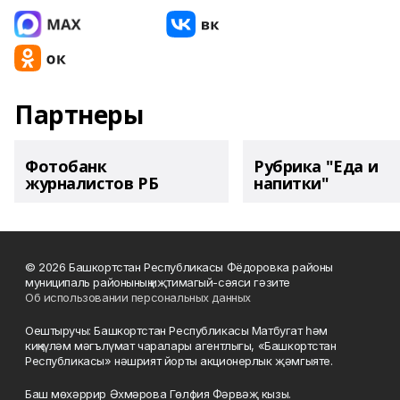
Партнеры
Фотобанк
Рубрика "Еда и
журналистов РБ
напитки"
© 2026 Башкортстан Республикасы Фёдоровка районы
муниципаль районының иҗтимагый-сәяси гәзите
Об использовании персональных данных
Оештыручы: Башкортстан Республикасы Матбугат һәм
киңкүләм мәгълүмат чаралары агентлыгы, «Башкортстан
Республикасы» нәшрият йорты акционерлык җәмгыяте.
Баш мөхәррир Әхмәрова Гөлфия Фәрвәҗ кызы.