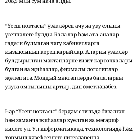
208,5 млн сум акча алды.
“Үсеш ноктасы” үзәкләрен ачу яңа уку елының
үзенчәлеге булды. Балалар һәм ата-аналар
гадәти булмаган чагу кабинетларга
кызыксынып кереп карыйлар. Аларны үзәкләр
булдырылган мәктәпләрнең визит карточкалары
булган яңа җиһазлар, фирмалы логотиплар
җәлеп итә. Мондый мәктәпләрдә балаларның
укуга омтылышы артыр, дип өметләнәбез.
Һәр “Үсеш ноктасы” бердәм стильдә бизәлгән
һәм заманча җиһазлар куелган яңа мәгариф
киңлеге ул. Ул информатикада, технологиядә һәм
тормыш хәвефсезлеге нигезләрендә