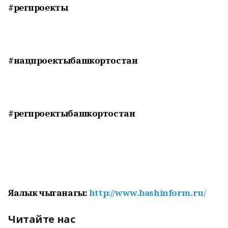
#регпроекты
#нацпроектыбашкортостан
#регпроектыбашкортостан
Яңалык чыганагы:
http://www.bashinform.ru/
Читайте нас