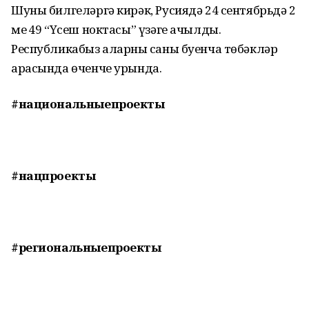
Шуны билгеләргә кирәк, Русиядә 24 сентябрьдә 2
мең 49 “Үсеш ноктасы” үзәге ачылды.
Республикабыз аларның саны буенча төбәкләр
арасында өченче урында.
#национальныепроекты
#нацпроекты
#региональныепроекты