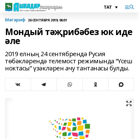
Мәгариф
26 СЕНТЯБРЯ 2019, 06:01
Мондый тәҗрибәбез юк иде
әле
2019 елның 24 сентябрендә Русия
төбәкләрендә телемост режимында “Үсеш
ноктасы” үзәкләрен ачу тантанасы булды.