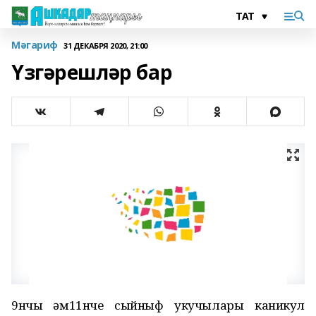
Мәгариф
31 ДЕКАБРЯ 2020, 21:00
Үзгәрешләр бар
9нчы һәм11нче сыйныф укучылары каникул