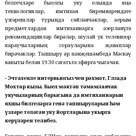
белгечләре быелгы уку елында яңа
технологияләр, имтихан биремнәрендәге
үзгәрешләр турында сөйләячәкләр, аерым
предметлардан имтиханнарга әзерләнүгә
рекомендацияләр бирәләр, шулай ук телевизор
караучыларның сорауларына җаваплар
бирәчәкләр. Тапшыру һәр пәнҗешәмбедә Мәскәү
вакыты белән 19.30 сәгатьтә эфирга чыгачак.
- Эчтәлекле интервьюгыз өчен рәхмәт, Гөлзада
Мохтар кызы. Быел мәктәп тәмамлаячак
укучыларның барысына да имтиханнарын
яхшы билгеләргә генә тапшыруларын һәм
үзләре теләгән уку йортларына укырга
керүләрен телибез.