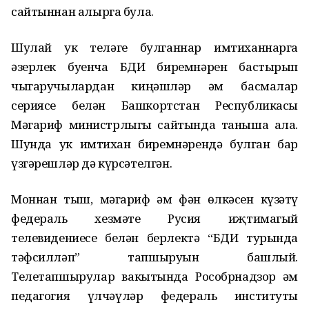
сайтыннан алырга була.
Шулай ук теләге булганнар имтиханнарга
әзерлек буенча БДИ биремнәрен бастырып
чыгаручылардан киңәшләр һәм басмалар
сериясе белән Башкортстан Республикасы
Мәгариф министрлыгы сайтында таныша ала.
Шунда ук имтихан биремнәрендә булган бар
үзгәрешләр дә күрсәтелгән.
Моннан тыш, мәгариф һәм фән өлкәсен күзәтү
федераль хезмәте Русия иҗтимагый
телевидениесе белән берлектә “БДИ турында
тәфсилләп” тапшыруын башлый.
Телетапшырулар вакытында Рособрнадзор һәм
педагогия үлчәүләр федераль институты