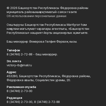
© 2026 Башкортстан Республикасы Фёдоровка районы
муниципаль районының иҗтимагый-сәяси гәзите
Об использовании персональных данных
Оештыручы: Башкортстан Республикасы Матбугат һәм
киңкүләм мәгълүмат чаралары агентлыгы, «Башкортстан
Республикасы» нәшрият йорты акционерлык җәмгыяте.
Баш мөхәррир Әхмәрова Гөлфия Фәрвәҗ кызы.
Телефон
8 (34746) 2-72-88 - баш мөхәррир.
Эл. почта
victory-rb@mail.ru
Адрес
453280, Башкортстан Республикасы, Фёдоровка районы,
Фёдоровка авылы, Социалистик урамы, 20.
Рекламная служба
8 (34746) 2-73-00
Редакция
8 (34746) 2-73-00, 8 (34746) 2-72-88