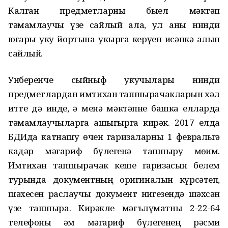
Калган предметларны быел мәктәп
тәмамлаучы үзе сайлый ала, ул аны нинди
югары уку йортына укырга керүен исәпкә алып
сайлый.
Унберенче сыйныф укучылары нинди
предметлардан имтихан тапшырачакларын хәл
итте дә инде, ә менә мәктәпне башка елларда
тәмамлаучыларга ашыгырга кирәк. 2017 елда
БДИда катнашу өчен гаризаларны 1 февральгә
кадәр мәгариф бүлегенә тапшыру мөһим.
Имтихан тапшырачак кеше гаризасын белем
турында документның оригиналын күрсәтеп,
шәхесен раслаучы документ нигезендә шәхсән
үзе тапшыра. Кирәкле мәгълүматны 2-22-64
телефоны һәм мәгариф бүлегенең рәсми