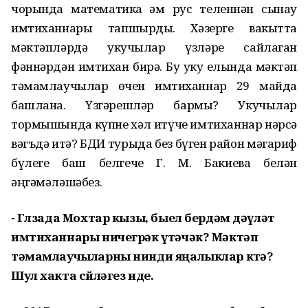
чорында математика һәм рус теленнән сынау
имтиханнары тапшырды. Хәзерге вакытта
мәктәпләрдә укучылар үзләре сайлаган
фәннәрдән имтихан бирә. Бу уку елында мәктәп
тәмамлаучылар өчен имтиханнар 29 майда
башлана. Үзгәрешләр бармы? Укучылар
тормышында күпне хәл итүче имтиханнар нәрсә
вәгъдә итә? БДИ турыда без бүген район мәгариф
бүлеге баш белгече Г. М. Бакиева белән
әңгәмәләшәбез.
- Гөлзада Мохтар кызы, быел бердәм дәүләт
имтиханнары ничегрәк үтәчәк? Мәктәп
тәмамлаучыларны нинди яңалыклар көтә?
Шул хакта сөйләгез иде.