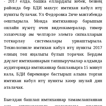
- 2017 елда, башка еллардагы кебек, безнең
районда бер БДИ махсус имтихан кабул итү
пункты булачак. Ул Федоровка 2нче мәктәбендә
оештырыла. Монда имтиханнар барышын
онлайн күзәтү өчен видеокамералар, тимер
эзләгечләр һәм челтәрле элемтә сигналларын
тоткарлау системалары урнаштырыла.
Технологияле имтихан кабул итү пункты 2017
елның төп яңалыгы булып торачак. Бердәм
дәүләт имтиханнарын тапшыручылар алдында
аудиториядә имтиханнар башланырга 15 минут
кала, БДИ биремнәре бастырып алына торган
имтихан кабул итү пункты хәзер шулай дип
аталачак.
Быелдан башлап имтиханнар тәмамланганнан