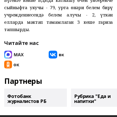
Бүгенге көнне БДИда катнашу өчен унберенче
сыйныфта укучы - 79, урта һөнәри белем бирү
учреждениесендә белем алучы - 2, үткән
елларда мәктәп тәмамлаган 3 кеше гариза
тапшырды.
Читайте нас
Партнеры
Фотобанк
Рубрика "Еда и
журналистов РБ
напитки"