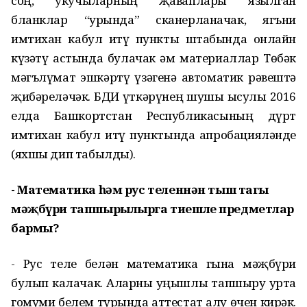
соң, укучыларның җаваплары язылган
бланклар “урында” сканерланачак, ягъни
имтихан кабул итү пункты штабында онлайн
күзәтү астында булачак һәм материаллар Төбәк
мәгълүмат эшкәртү үзәгенә автоматик рәвештә
җибәреләчәк. БДИ үткәрүнең шушы ысулы 2016
елда Башкортстан Республикасының дүрт
имтихан кабул итү пунктында апробацияләнде
(яхшы дип табылды).
- Математика һәм рус теленнән тыш тагы
мәҗбүри тапшырылырга тиешле предметлар
бармы?
- Рус теле белән математика гына мәҗбүри
булып калачак. Аларны уңышлы тапшыру урта
гомуми белем турында аттестат алу өчен кирәк.