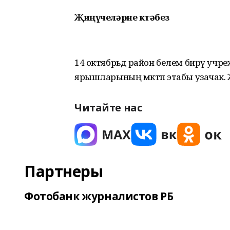
Җиңүчеләрне көтәбез
14 октябрьдә район белем бирү учре
ярышларының мәктәп этабы узачак.
Читайте нас
Партнеры
Фотобанк журналистов РБ