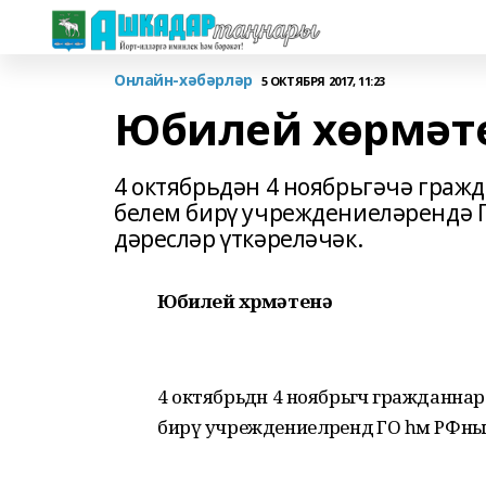
Онлайн-хәбәрләр
5 ОКТЯБРЯ 2017, 11:23
Юбилей хөрмәт
4 октябрьдән 4 ноябрьгәчә гра
белем бирү учреждениеләрендә 
дәресләр үткәреләчәк.
Юбилей хөрмәтенә
4 октябрьдән 4 ноябрьгәчә граждан
бирү учреждениеләрендә ГО һәм РФның