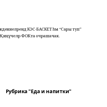
ждениеләрендә КЭС-БАСКЕТ һәм “Сары туп”
 Җиңүчеләр ФОКта очрашачак.
Рубрика "Еда и напитки"