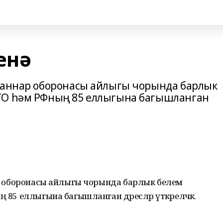
енә
жданнар оборонасы айлыгы чорында барлык
ГО һәм РФның 85 еллыгына багышланган
нар оборонасы айлыгы чорында барлык белем
 85 еллыгына багышланган дәресләр үткәреләчәк.