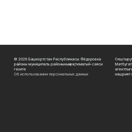
© 2026 Башкортстан Республикасы Фёдоровка
Оештыруч
районы муниципаль районының иҗтимагый-сәяси
Матбугат
гәзите
агентлыг
Об использовании персональных данных
нәшрият 