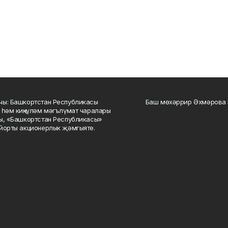
ы: Башкортстан Республикасы
Баш мөхәррир Әхмәрова 
 һәм киңкүләм мәгълүмат чаралары
ы, «Башкортстан Республикасы»
йорты акционерлык җәмгыяте.