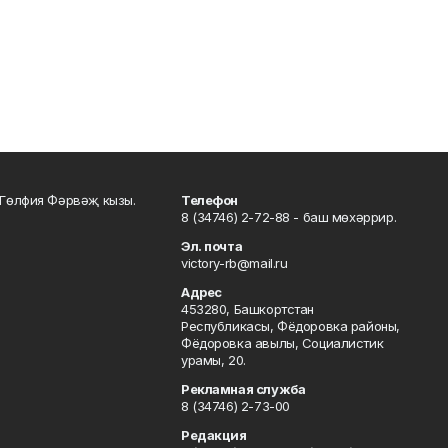
Гөлфия Фәрвәҗ кызы.
Телефон
8 (34746) 2-72-88 - баш мөхәррир.
Эл. почта
victory-rb@mail.ru
Адрес
453280, Башкортстан
Республикасы, Фёдоровка районы,
Фёдоровка авылы, Социалистик
урамы, 20.
Рекламная служба
8 (34746) 2-73-00
Редакция