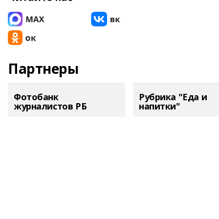
Партнеры
Фотобанк
Рубрика "Еда и
журналистов РБ
напитки"