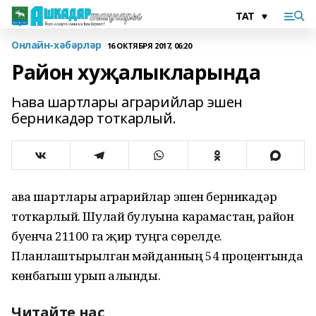
Онлайн-хәбәрләр
16 ОКТЯБРЯ 2017, 06:20
Район хуҗалыкларында
Һава шартлары аграрийлар эшен
берникадәр тоткарлый.
Һава шартлары аграрийлар эшен берникадәр
тоткарлый. Шулай булуына карамастан, район
буенча 21100 га җир туңга сөрелде.
Планлаштырылган мәйданның 54 процентында
көнбагыш урып алынды.
Читайте нас