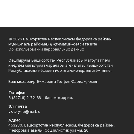
© 2026 Башкортстан Республикасы Фёдоровка районы
муниципаль районының иҗтимагый-сәяси гәзите
Об использовании персональных данных
Оештыручы: Башкортстан Республикасы Матбугат һәм
киңкүләм мәгълүмат чаралары агентлыгы, «Башкортстан
Республикасы» нәшрият йорты акционерлык җәмгыяте.
Баш мөхәррир Әхмәрова Гөлфия Фәрвәҗ кызы.
Телефон
8 (34746) 2-72-88 - баш мөхәррир.
Эл. почта
victory-rb@mail.ru
Адрес
453280, Башкортстан Республикасы, Фёдоровка районы,
Фёдоровка авылы, Социалистик урамы, 20.