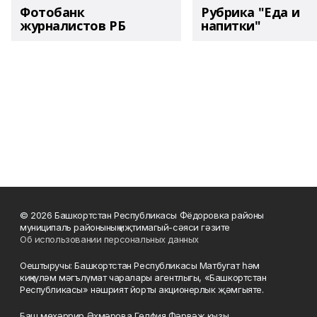
Фотобанк
Рубрика "Еда и
журналистов РБ
напитки"
© 2026 Башкортстан Республикасы Фёдоровка районы
муниципаль районының иҗтимагый-сәяси гәзите
Об использовании персональных данных
Оештыручы: Башкортстан Республикасы Матбугат һәм
киңкүләм мәгълүмат чаралары агентлыгы, «Башкортстан
Республикасы» нәшрият йорты акционерлык җәмгыяте.
Баш мөхәррир Әхмәрова Гөлфия Фәрвәҗ кызы.