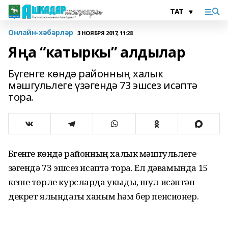
Онлайн-хәбәрләр
3 НОЯБРЯ 2017, 11:28
Яңа “катыркы” алдылар
Бүгенге көндә районның халык
мәшгульлеге үзәгендә 73 эшсез исәптә
тора.
Бүгенге көндә районның халык мәшгульлеге
үзәгендә 73 эшсез исәптә тора. Ел дәвамында 15
кеше төрле курсларда укыды, шул исәптән
декрет ялындагы ханым һәм бер пенсионер.