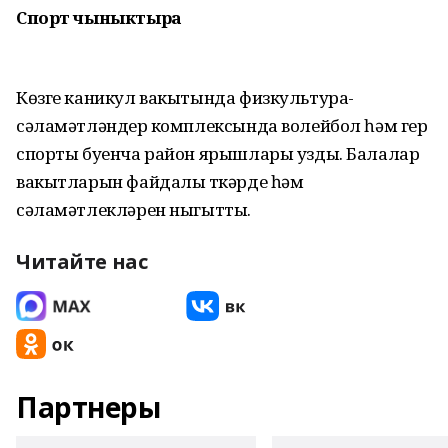
Спорт чыныктыра
Көзге каникул вакытында физкультура-
сәламәтләндерү комплексында волейбол һәм гер
спорты буенча район ярышлары узды. Балалар
вакытларын файдалы үткәрде һәм
сәламәтлекләрен ныгытты.
Читайте нас
Партнеры