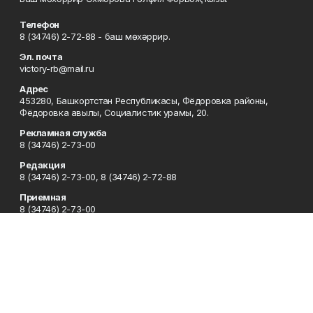
Телефон
8 (34746) 2-72-88 - баш мөхәррир.
Эл. почта
victory-rb@mail.ru
Адрес
453280, Башкортстан Республикасы, Фёдоровка районы,
Фёдоровка авылы, Социалистик урамы, 20.
Рекламная служба
8 (34746) 2-73-00
Редакция
8 (34746) 2-73-00, 8 (34746) 2-72-88
Приемная
8 (34746) 2-73-00
Сотрудничество
8 (34746) 2-73-00, 8 (34746) 2-72-95
Отдел кадров
8 (34746) 2-72-94