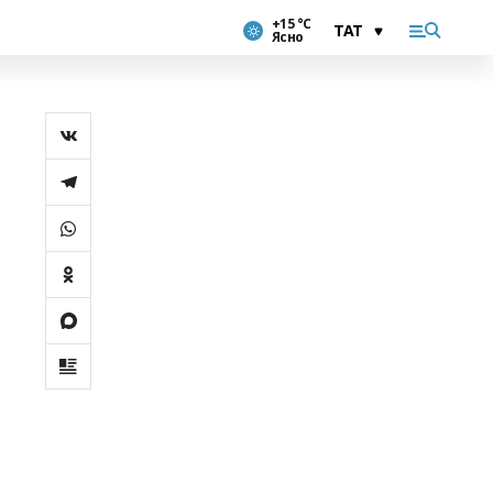
+15 °С
Ясно