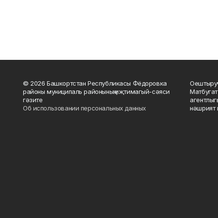
© 2026 Башкортстан Республикасы Фёдоровка
Оештыруч
районы муниципаль районының иҗтимагый-сәяси
Матбугат
гәзите
агентлыг
Об использовании персональных данных
нәшрият 