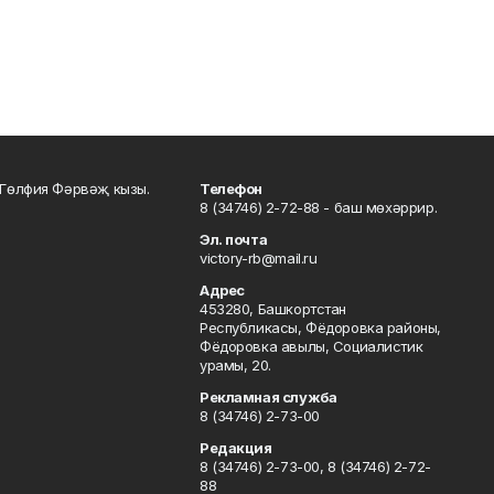
Гөлфия Фәрвәҗ кызы.
Телефон
8 (34746) 2-72-88 - баш мөхәррир.
Эл. почта
victory-rb@mail.ru
Адрес
453280, Башкортстан
Республикасы, Фёдоровка районы,
Фёдоровка авылы, Социалистик
урамы, 20.
Рекламная служба
8 (34746) 2-73-00
Редакция
8 (34746) 2-73-00, 8 (34746) 2-72-
88