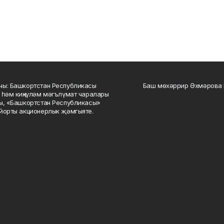
ы: Башкортстан Республикасы
Баш мөхәррир Әхмәрова 
 һәм киңкүләм мәгълүмат чаралары
ы, «Башкортстан Республикасы»
йорты акционерлык җәмгыяте.