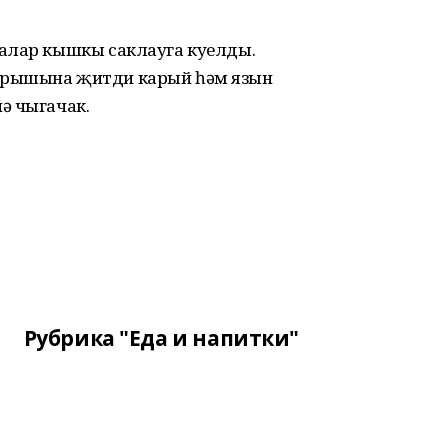
алар кышкы саклауга куелды.
орышына җитди карый һәм язын
ә чыгачак.
Рубрика "Еда и напитки"