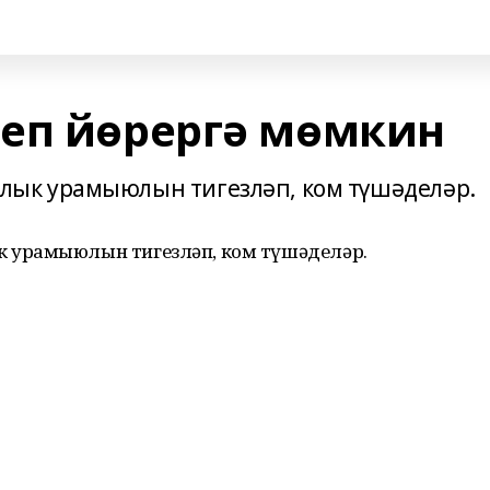
еп йөрергә мөмкин
ык урамыюлын тигезләп, ком түшәделәр.
 урамыюлын тигезләп, ком түшәделәр.