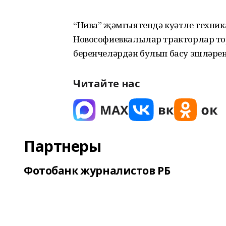
“Нива” җәмгыятендә куәтле техник
Новософиевкалылар тракторлар т
беренчеләрдән булып басу эшләрен
Читайте нас
Партнеры
Фотобанк журналистов РБ