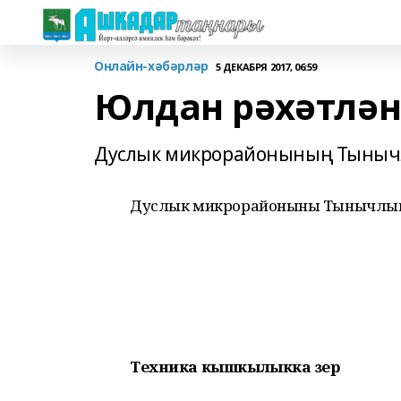
Онлайн-хәбәрләр
5 ДЕКАБРЯ 2017, 06:59
Юлдан рәхәтлән
Дуслык микрорайонының Тынычл
Дуслык микрорайонының Тынычлык
Техника кышкылыкка әзер