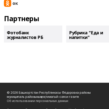
Партнеры
Фотобанк
Рубрика "Еда и
журналистов РБ
напитки"
© 2026 Башкортстан Республикасы Фёдоровка районы
муниципаль районының иҗтимагый-сәяси гәзите
Об использовании персональных данных