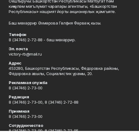
Оештыручы: Башкортстан Республикасы Матбугат һәм
киңкүләм мәгълүмат чаралары агентлыгы, «Башкортстан
Республикасы» нәшрият йорты акционерлык җәмгыяте.
Баш мөхәррир Әхмәрова Гөлфия Фәрвәҗ кызы.
Телефон
8 (34746) 2-72-88 - баш мөхәррир.
Эл. почта
victory-rb@mail.ru
Адрес
453280, Башкортстан Республикасы, Фёдоровка районы,
Фёдоровка авылы, Социалистик урамы, 20.
Рекламная служба
8 (34746) 2-73-00
Редакция
8 (34746) 2-73-00, 8 (34746) 2-72-88
Приемная
8 (34746) 2-73-00
Сотрудничество
8 (34746) 2-73-00, 8 (34746) 2-72-95