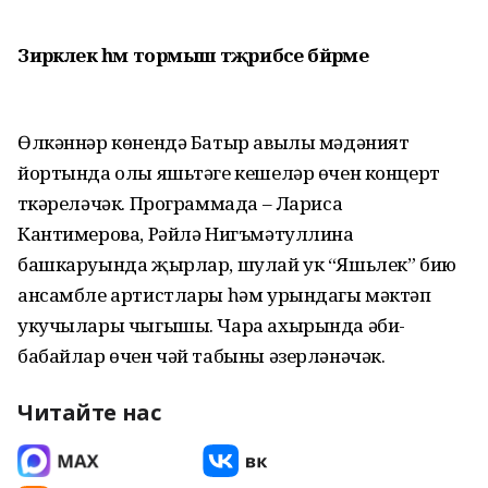
Зирәклек һәм тормыш тәҗрибәсе бәйрәме
Өлкәннәр көнендә Батыр авылы мәдәният
йортында олы яшьтәге кешеләр өчен концерт
үткәреләчәк. Программада – Лариса
Кантимерова, Рәйлә Нигъмәтуллина
башкаруында җырлар, шулай ук “Яшьлек” бию
ансамбле артистлары һәм урындагы мәктәп
укучылары чыгышы. Чара ахырында әби-
бабайлар өчен чәй табыны әзерләнәчәк.
Читайте нас