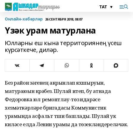
Онлайн-хәбәрләр
26 СЕНТЯБРЯ 2018, 08:07
Үзәк урам матурлана
Юлларны еш кына территориянең үсеш
күрсәткече, диләр.
Без район үзәгенең акрынлап яхшыруын,
матураюын күрәбез. Шулай итеп, бу атнада
Федоровка юл ремонтлау-төзү идарәсе
хезмәткәрләре бригадасы Коммунистик
урамында асфальт түши башлады. Шулай ук
киләсе елда Ленин урамы да төзекләндереләчәк.