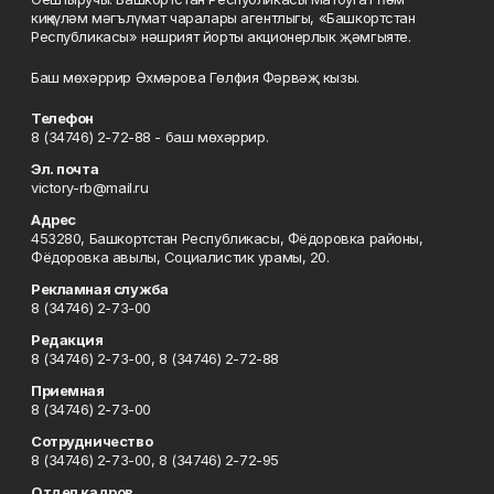
киңкүләм мәгълүмат чаралары агентлыгы, «Башкортстан
Республикасы» нәшрият йорты акционерлык җәмгыяте.
Баш мөхәррир Әхмәрова Гөлфия Фәрвәҗ кызы.
Телефон
8 (34746) 2-72-88 - баш мөхәррир.
Эл. почта
victory-rb@mail.ru
Адрес
453280, Башкортстан Республикасы, Фёдоровка районы,
Фёдоровка авылы, Социалистик урамы, 20.
Рекламная служба
8 (34746) 2-73-00
Редакция
8 (34746) 2-73-00, 8 (34746) 2-72-88
Приемная
8 (34746) 2-73-00
Сотрудничество
8 (34746) 2-73-00, 8 (34746) 2-72-95
Отдел кадров