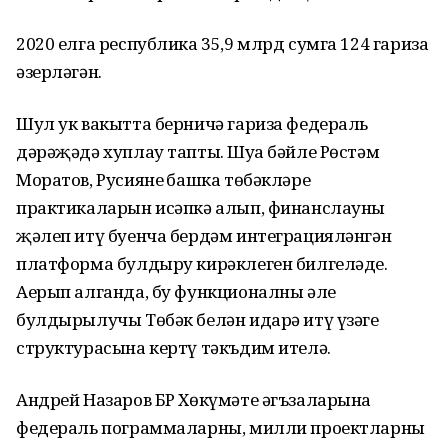
2020 елга республика 35,9 млрд сумга 124 гариза
әзерләгән.
Шул ук вакытта берничә гариза федераль
дәрәҗәдә хуплау тапты. Шуңа бәйле Рөстәм
Моратов, Русиянең башка төбәкләре
практикаларын исәпкә алып, финанслауны
җәлеп итү буенча бердәм интеграцияләнгән
платформа булдыру кирәклеген билгеләде.
Аерып алганда, бу функционалны әле
булдырылучы Төбәк белән идарә итү үзәге
структурасына кертү тәкъдим ителә.
Андрей Назаров БР Хөкүмәте әгъзаларына
федераль пограммаларны, милли проектларны