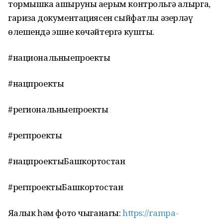
тормышка ашыруны аерым контрольгә алырга,
гариза документациясен сыйфатлы әзерләү
өлешендә эшне көчәйтергә кушты.
#национальныепроекты
#нацпроекты
#региональныепроекты
#регпроекты
#нацпроектыБашкортостан
#регпроектыБашкортостан
Яңалык һәм фото чыганагы:
https://rampa-