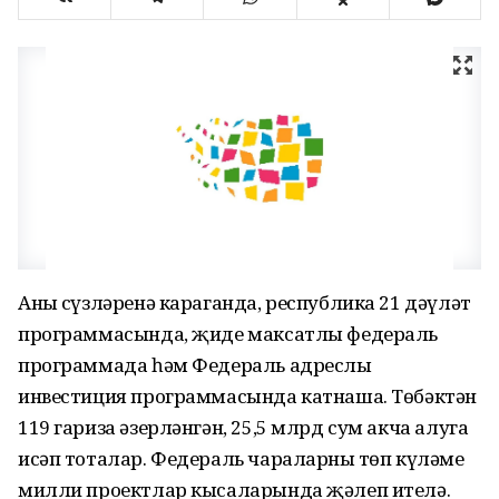
Аның сүзләренә караганда, республика 21 дәүләт
программасында, җиде максатлы федераль
программада һәм Федераль адреслы
инвестиция программасында катнаша. Төбәктән
119 гариза әзерләнгән, 25,5 млрд сум акча алуга
исәп тоталар. Федераль чараларның төп күләме
милли проектлар кысаларында җәлеп ителә.