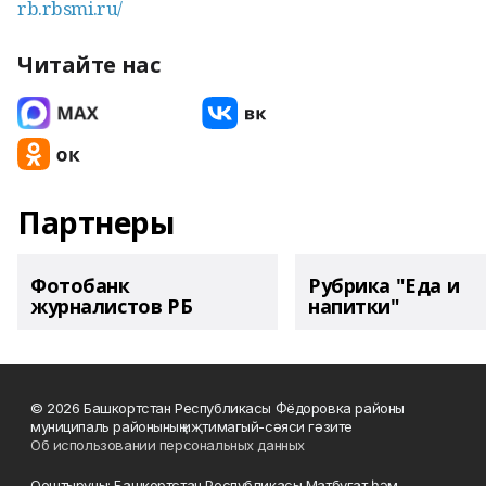
rb.rbsmi.ru/
Читайте нас
Партнеры
Фотобанк
Рубрика "Еда и
журналистов РБ
напитки"
© 2026 Башкортстан Республикасы Фёдоровка районы
муниципаль районының иҗтимагый-сәяси гәзите
Об использовании персональных данных
Оештыручы: Башкортстан Республикасы Матбугат һәм