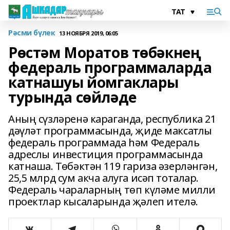
Рәсми бүлек
13 НОЯБРЯ 2019, 06:05
Рөстәм Моратов төбәкнең
федераль программаларда
катнашуы йомгаклары
турында сөйләде
Аның сүзләренә караганда, республика 21
дәүләт программасында, җиде максатлы
федераль программада һәм Федераль
адреслы инвестиция программасында
катнаша. Төбәктән 119 гариза әзерләнгән,
25,5 млрд сум акча алуга исәп тоталар.
Федераль чараларның төп күләме милли
проектлар кысаларында җәлеп ителә.