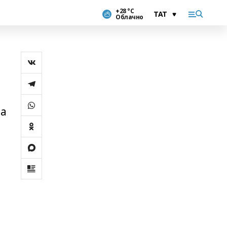
+28 °С
Облачно
га