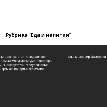
Рубрика "Еда и напитки"
ы: Башкортстан Республикасы
Баш мөхәррир Әхмәрова 
 һәм киңкүләм мәгълүмат чаралары
ы, «Башкортстан Республикасы»
йорты акционерлык җәмгыяте.