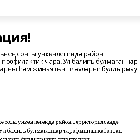
ация!
рьнең соңгы ункөнлегендә район
-профилактик чара. Ул балигъ булмаганнар
уларны һәм җинаять эшләүләрне булдырмау
ең соңгы ункөнлегендә район территориясендә
 Ул балигъ булмаганнар тарафыннан кабаттан
әүләрне булдырмауга юнәлтелгән.