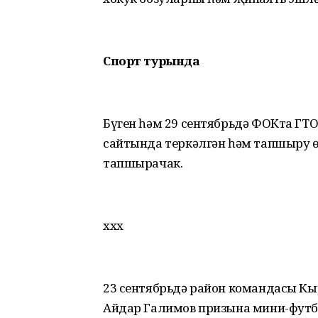
Спорт турында
Бүген һәм 29 сентябрьдә ФОКта ГТ
сайтында теркәлгән һәм тапшыру ө
тапшырачак.
ххх
23 сентябрьдә район командасы Кы
Айдар Галимов призына мини-футб