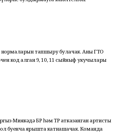
О нормаларын тапшыру булачак. Аны ГТО
чен код алган 9, 10, 11 сыйныф укучылары
ргыз-Миякәдә БР һәм ТР атказанган артисты
ол буенча ярышта катнашачак. Команда