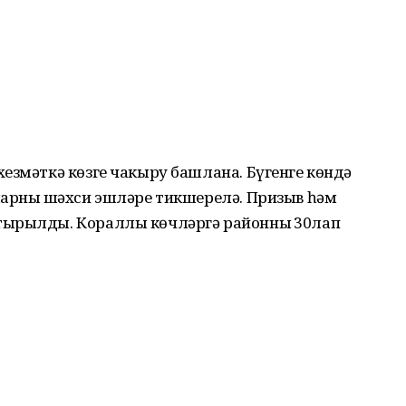
езмәткә көзге чакыру башлана. Бүгенге көндә
ларның шәхси эшләре тикшерелә. Призыв һәм
тырылды. Кораллы көчләргә районның 30лап