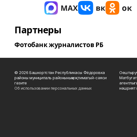
Партнеры
Фотобанк журналистов РБ
© 2026 Башкортстан Республикасы Фёдоровка
Оештыруч
районы муниципаль районының иҗтимагый-сәяси
Матбугат
гәзите
агентлыг
Об использовании персональных данных
нәшрият 