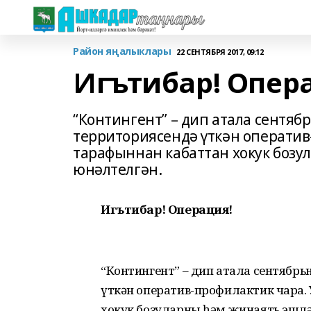
Район яңалыклары
22 СЕНТЯБРЯ 2017, 09:12
Игътибар! Опер
“Контингент” – дип атала сентяб
территориясендә үткән оператив
тарафыннан кабаттан хокук боз
юнәлтелгән.
Игътибар! Операция!
“Контингент” – дип атала сентябрьн
үткән оператив-профилактик чара.
хокук бозуларны һәм җинаять эшл