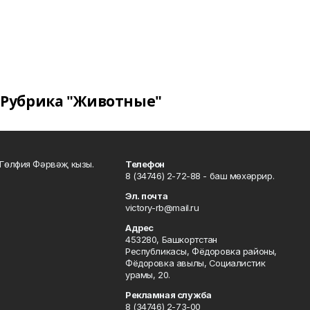
Рубрика "Животные"
Гөлфия Фәрвәҗ кызы.
Телефон
8 (34746) 2-72-88 - баш мөхәррир.
Эл. почта
victory-rb@mail.ru
Адрес
453280, Башкортстан
Республикасы, Фёдоровка районы,
Фёдоровка авылы, Социалистик
урамы, 20.
Рекламная служба
8 (34746) 2-73-00