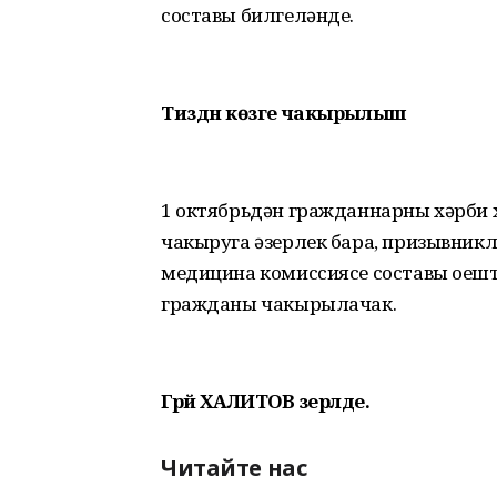
составы билгеләнде.
Тиздән көзге чакырылыш
1 октябрьдән гражданнарны хәрби х
чакыруга әзерлек бара, призывник
медицина комиссиясе составы оеш
гражданы чакырылачак.
Гәрәй ХАЛИТОВ әзерләде.
Читайте нас