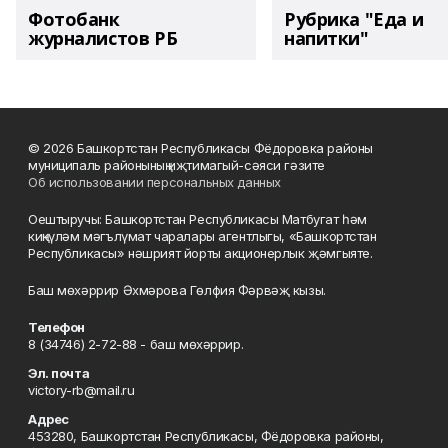
Фотобанк
Рубрика "Еда и
журналистов РБ
напитки"
© 2026 Башкортстан Республикасы Фёдоровка районы
муниципаль районының иҗтимагый-сәяси гәзите
Об использовании персональных данных
Оештыручы: Башкортстан Республикасы Матбугат һәм
киңкүләм мәгълүмат чаралары агентлыгы, «Башкортстан
Республикасы» нәшрият йорты акционерлык җәмгыяте.
Баш мөхәррир Әхмәрова Гөлфия Фәрвәҗ кызы.
Телефон
8 (34746) 2-72-88 - баш мөхәррир.
Эл. почта
victory-rb@mail.ru
Адрес
453280, Башкортстан Республикасы, Фёдоровка районы,