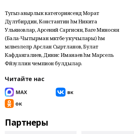
Тугыз авырлык категориясендә Морат
Дәүләтбирдин, Константин һәм Никита
Ульяновлар, Арсений Саргисян, Ваге Миносян
(Бала-Чытырман мәктәбе укучылары) һәм
мәләвезлеләр Арслан Сыртланов, Булат
Кафдангалиев, Динис Иманаев һәм Марсель
Фәйзуллин чемпион булдылар.
Читайте нас
Партнеры