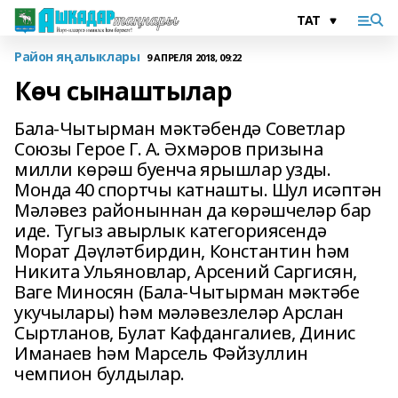
Район яңалыклары
9 АПРЕЛЯ 2018, 09:22
Көч сынаштылар
Бала-Чытырман мәктәбендә Советлар
Союзы Герое Г. А. Әхмәров призына
милли көрәш буенча ярышлар узды.
Монда 40 спортчы катнашты. Шул исәптән
Мәләвез районыннан да көрәшчеләр бар
иде. Тугыз авырлык категориясендә
Морат Дәүләтбирдин, Константин һәм
Никита Ульяновлар, Арсений Саргисян,
Ваге Миносян (Бала-Чытырман мәктәбе
укучылары) һәм мәләвезлеләр Арслан
Сыртланов, Булат Кафдангалиев, Динис
Иманаев һәм Марсель Фәйзуллин
чемпион булдылар.