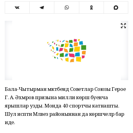
Бала-Чытырман мәктәбендә Советлар Союзы Герое
Г. А. Әхмәров призына милли көрәш буенча
ярышлар узды. Монда 40 спортчы катнашты.
Шул исәптән Мәләвез районыннан да көрәшчеләр бар
иде.