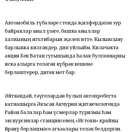
Автомобиль түбәләре өстендә җилфердәгән зур
байраклар авыл үзәге, башка авыллар
халкының игътибарын җәлеп итте. Кызыксыну
барлыкка килгәндер, дип уйлыйм. Киләчәктә
акция Бөек Ватан сугышында һәлак булганнарны
искә алырга теләгән күбрәк кешене
берләштерер, дигән өмет бар.
Әйткәндәй, тәүгеләрдән булып автопробегта
катнашырга Әкъсән Акчурин җитәкчелегендә
Район балалар һәм үсмерләр туризмы һәм
экскурсияләр станциясенең «Истоки» крайны
өйрәнү берләшмәсе әгъзалары теләк белдергән.