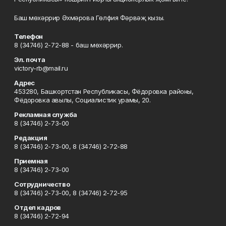
Баш мөхәррир Әхмәрова Гөлфия Фәрвәҗ кызы.
Телефон
8 (34746) 2-72-88 - баш мөхәррир.
Эл. почта
victory-rb@mail.ru
Адрес
453280, Башкортстан Республикасы, Фёдоровка районы,
Фёдоровка авылы, Социалистик урамы, 20.
Рекламная служба
8 (34746) 2-73-00
Редакция
8 (34746) 2-73-00, 8 (34746) 2-72-88
Приемная
8 (34746) 2-73-00
Сотрудничество
8 (34746) 2-73-00, 8 (34746) 2-72-95
Отдел кадров
8 (34746) 2-72-94