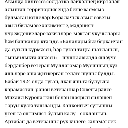
Авылда билгесез солдатка һәйкәлнең киртәләп
алынган территориясендә безне ваемсыз
булмаган кешеләр: Коралачык авыл советы
авыл биләмәсе хакимияте, мәдәният
учреждениеләре вәкилләре, мәктәп укучылары
һәм башкалар көтә иде. «Балаларыбыз беркайчан
да сугыш күрмәсен, һәр туган таңга шатланып,
тынычлыкта яшәсен», - шушы авылда яшәүче
бердәнбер ветеран Муллагомәр Мусинның күз
яшьләре аша җиткергән теләге шушы булды.
Бабай 1924 елда туган, өлкән яшьтә булуына
карамастан, район ветераннар Советы рәисе
Михаил Куропаткин белән шаярып сөйләшеп
торуы күзгә ташланды. Канкойгыч сугышны
үтеп тә оптимист булып калу – соклангыч.
Артабан да ветеранны рух көчлеге, сәламәтлек