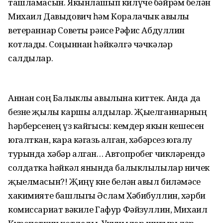
ташламасын. Якынлашып килүче бәйрәм белән
Михаил Давыдович һәм Коралачык авылы
ветераннар Советы рәисе Рәфис Абдуллин
котлады. Соңыннан һәйкәлгә чәчкәләр
салдылар.
Аннан соң Балыклы авылына киттек. Анда да
безне җылы каршы алдылар. Җыелганнарның
һәрберсенең үз кайгысы: кемдер якын кешесен
югалткан, кара кәгазь алган, хәбәрсез югалу
турында хәбәр алган… Автопробег чикләрендә
солдатка һәйкәл янында балыклылылар ничек
җыелмасын?! Җиңү көне белән авыл биләмәсе
хакимияте башлыгы Әслам Хәбибуллин, хәрби
комиссариат вәкиле Гафур Фәйзуллин, Михаил