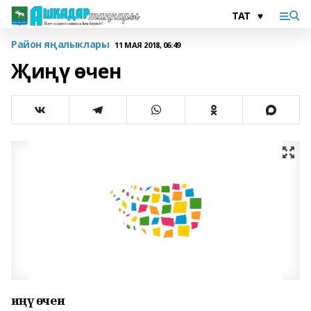
Район яңалыклары
11 МАЯ 2018, 06:49
Җиңү өчен
Җиңү өчен