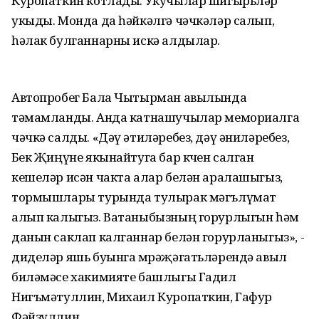
Куропаткин котлады. Укучылар шигырьләр
укыды. Монда да һәйкәлгә чәчкәләр салып,
һәлак булганнарны искә алдылар.
Автопробег Бала Чытырман авылында
тәмамланды. Анда катнашучылар мемориалга
чәчкә салды. «Дәү әтиләребез, дәү әниләребез,
Бөек Җиңүне якынайтуга бар көчен салган
кешеләр исән чакта алар белән аралашыгыз,
тормышлары турында тулырак мәгълүмат
алып калыгыз. Ватаныбызның горурлыгын һәм
данын саклап калганнар белән горурланыгыз», -
диделәр яшь буынга мөрәҗәгатьләрендә авыл
биләмәсе хакимияте башлыгы Гадил
Нигъмәтуллин, Михаил Куропаткин, Гафур
Фәйзуллин.