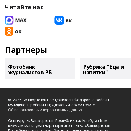
Читайте нас
Партнеры
Фотобанк
Рубрика "Еда и
журналистов РБ
напитки"
© 2026 Башкортстан Республикасы Фёдоровка районы
муниципаль районының иҗтимагый-сәяси гәзите
Об использовании персональных данных
Оештыручы: Башкортстан Республикасы Матбугат һәм
киңкүләм мәгълүмат чаралары агентлыгы, «Башкортстан
Республикасы» нәшрият йорты акционерлык җәмгыяте.