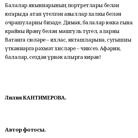
Балалар якыннарының портретлары белән
югарыда атап үтелгән авыллар халкы белән
очрашуларны бизәде. Димәк, балалар юкка гына
крайны өйрәнү белән мәшгуль түгел, аларны
Ватанга сөюләре – ихлас, якташларына, сугышны
үткәннәргә рәхмәт хисләре – чиксез. Афәрин,
балалар, сездән үрнәк алырга кирәк!
Лилия КАНТИМЕРОВА.
Автор фотосы.