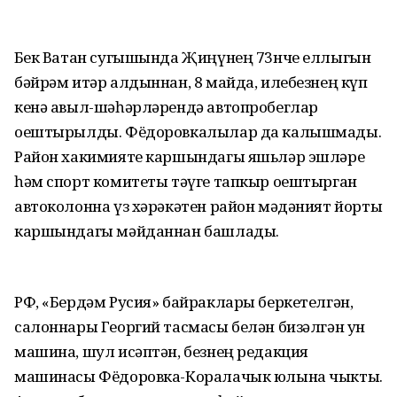
Бөек Ватан сугышында Җиңүнең 73нче еллыгын
бәйрәм итәр алдыннан, 8 майда, илебезнең күп
кенә авыл-шәһәрләрендә автопробеглар
оештырылды. Фёдоровкалылар да калышмады.
Район хакимияте каршындагы яшьләр эшләре
һәм спорт комитеты тәүге тапкыр оештырган
автоколонна үз хәрәкәтен район мәдәният йорты
каршындагы мәйданнан башлады.
РФ, «Бердәм Русия» байраклары беркетелгән,
салоннары Георгий тасмасы белән бизәлгән ун
машина, шул исәптән, безнең редакция
машинасы Фёдоровка-Коралачык юлына чыкты.