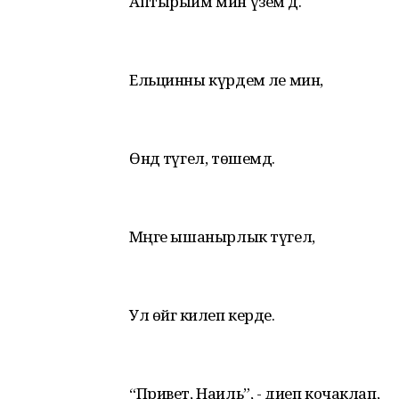
Аптырыйм мин үзем дә.
Ельцинны күрдем әле мин,
Өндә түгел, төшемдә.
Мәңге ышанырлык түгел,
Ул өйгә килеп керде.
“Привет, Наиль”, - диеп кочаклап,