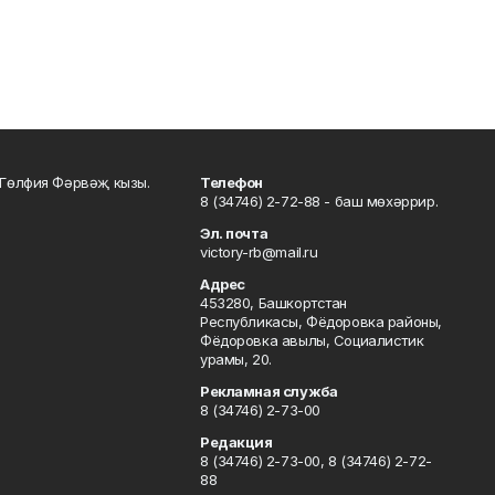
Гөлфия Фәрвәҗ кызы.
Телефон
8 (34746) 2-72-88 - баш мөхәррир.
Эл. почта
victory-rb@mail.ru
Адрес
453280, Башкортстан
Республикасы, Фёдоровка районы,
Фёдоровка авылы, Социалистик
урамы, 20.
Рекламная служба
8 (34746) 2-73-00
Редакция
8 (34746) 2-73-00, 8 (34746) 2-72-
88