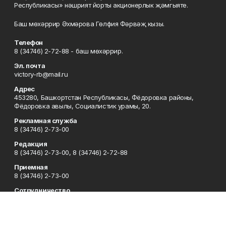
Республикасы» нәшрият йорты акционерлык җәмгыяте.
Баш мөхәррир Әхмәрова Гөлфия Фәрвәҗ кызы.
Телефон
8 (34746) 2-72-88 - баш мөхәррир.
Эл. почта
victory-rb@mail.ru
Адрес
453280, Башкортстан Республикасы, Фёдоровка районы,
Фёдоровка авылы, Социалистик урамы, 20.
Рекламная служба
8 (34746) 2-73-00
Редакция
8 (34746) 2-73-00, 8 (34746) 2-72-88
Приемная
8 (34746) 2-73-00
Сотрудничество
8 (34746) 2-73-00, 8 (34746) 2-72-95
Отдел кадров
8 (34746) 2-72-94