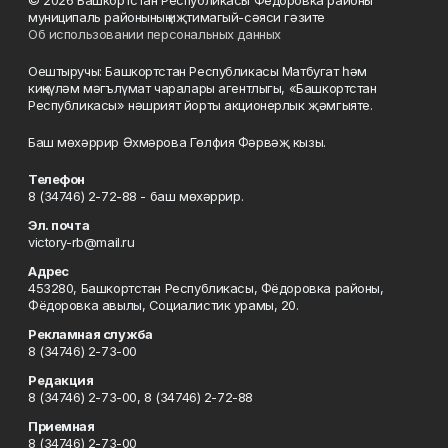
муниципаль районының иҗтимагый-сәяси гәзите
Об использовании персональных данных
Оештыручы: Башкортстан Республикасы Матбугат һәм
киңкүләм мәгълүмат чаралары агентлыгы, «Башкортстан
Республикасы» нәшрият йорты акционерлык җәмгыяте.
Баш мөхәррир Әхмәрова Гөлфия Фәрвәҗ кызы.
Телефон
8 (34746) 2-72-88 - баш мөхәррир.
Эл. почта
victory-rb@mail.ru
Адрес
453280, Башкортстан Республикасы, Фёдоровка районы,
Фёдоровка авылы, Социалистик урамы, 20.
Рекламная служба
8 (34746) 2-73-00
Редакция
8 (34746) 2-73-00, 8 (34746) 2-72-88
Приемная
8 (34746) 2-73-00