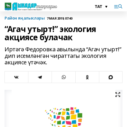
Район яңалыклары
7 МАЯ 2019, 07:40
“Агач утырт!” экология
акциясе булачак
Иртәгә Федоровка авылында “Агач утырт!”
дип исемләнгән чираттагы экология
акциясе үтәчәк.