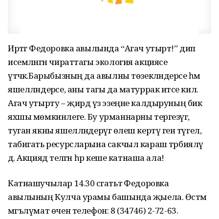
Иртәгә Федоровка авылында “Агач утырт!” дип
исемләнгән чираттагы экология акциясе
үтәчәк.Барыбызның да авылны төзекләндерәсе һәм
яшелләндерәсе, аны тагы да матуррак итәсе килә.
Агач утырту – җирдә үз эзеңне калдыруның бик
яхшы мөмкинлеге. Бу урманнарны тергезүгә,
туган якны яшелләндерүгә өлеш кертү генә түгел, ә
табигать ресурсларына сакчыл караш тәрбияләү
дә. Акциядә теләгән һәр кеше катнаша ала!
Катнашучылар 14.30 сәгатьтә Федоровка
авылының Кулча урамы башында җыела. Өстәмә
мәгълүмат өчен телефон: 8 (34746) 2-72-63.