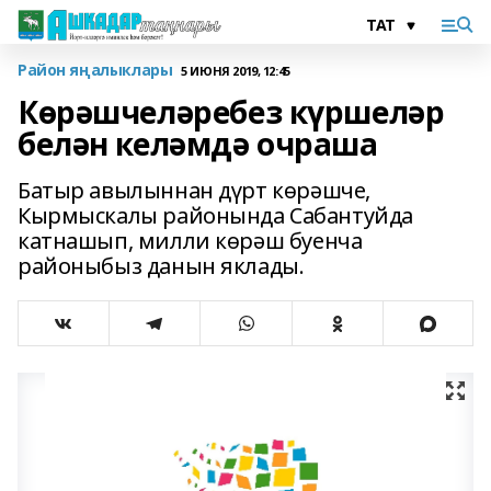
Район яңалыклары
5 ИЮНЯ 2019, 12:45
Көрәшчеләребез күршеләр
белән келәмдә очраша
Батыр авылыннан дүрт көрәшче,
Кырмыскалы районында Сабантуйда
катнашып, милли көрәш буенча
районыбыз данын яклады.