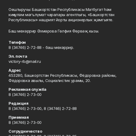
Оештыручы: Башкортстан Республикасы Матбугат һәм
киңкүләм мәгълүмат чаралары агентлыгы, «Башкортстан
Республикасы» нәшрият йорты акционерлык җәмгыяте.
Баш мөхәррир Әхмәрова Гөлфия Фәрвәҗ кызы.
Телефон
8 (34746) 2-72-88 - баш мөхәррир.
Эл. почта
victory-rb@mail.ru
Адрес
453280, Башкортстан Республикасы, Фёдоровка районы,
Фёдоровка авылы, Социалистик урамы, 20.
Рекламная служба
8 (34746) 2-73-00
Редакция
8 (34746) 2-73-00, 8 (34746) 2-72-88
Приемная
8 (34746) 2-73-00
Сотрудничество