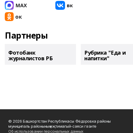
Партнеры
Фотобанк
Рубрика "Еда и
журналистов РБ
напитки"
© 2026 Башкортстан Республикасы Фёдоровка районы
муниципаль районының иҗтимагый-сәяси гәзите
Об использовании персональных данных