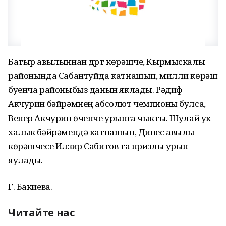
Батыр авылыннан дүрт көрәшче, Кырмыскалы
районында Сабантуйда катнашып, милли көрәш
буенча районыбыз данын яклады. Рәдиф
Акчурин бәйрәмнең абсолют чемпионы булса,
Венер Акчурин өченче урынга чыкты. Шулай ук
халык бәйрәмендә катнашып, Динес авылы
көрәшчесе Илзир Сабитов та призлы урын
яулады.
Г. Бакиева.
Читайте нас