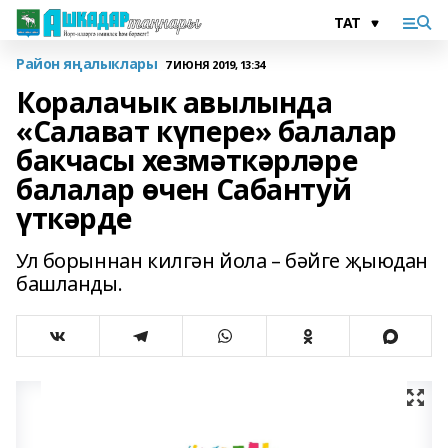
Район яңалыклары
7 ИЮНЯ 2019, 13:34
Коралачык авылында
«Салават күпере» балалар
бакчасы хезмәткәрләре
балалар өчен Сабантуй
үткәрде
Ул борыннан килгән йола – бәйге җыюдан
башланды.