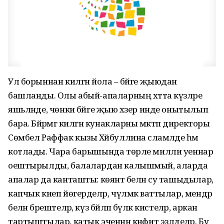
Ул борыннан килгән йола – бәйге җыюдан
башланды. Олы абый-апаларның хәтта күзләре
яшьләнде, чөнки бәйге җыю хәзер инде онытылып
бара. Бәйрәмгә килгән кунакларны мәктәп директоры
Сөмбел Раффак кызы Хәйбуллина сәламләде һәм
котлады. Чара барышында төрле милли уеннар
оештырылды, балалардан калышмый, аларда
апалар да канташты: көянтә белән су ташыдылар,
капчык киеп йөгерделәр, чүлмәк ваттылар, мендәр
белән бәрештеләр, күз бәйләп бүләк кистеләр, аркан
тартыштылар, катык эченнән кәнфит эзләделәр. Бу