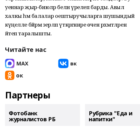
уеннар җыр-биюләр белән үрелеп барды. Авыл
халкы һәм балалар оештыручыларга шушындый
күңелле бәйрәм әзерләп үткәргәннәре өчен рәхмәтләрен
әйтеп таралышты.
Читайте нас
Партнеры
Фотобанк
Рубрика "Еда и
журналистов РБ
напитки"