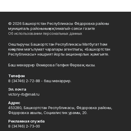
© 2026 Башкортстан Республикасы Фёдоровка районы
муниципаль районының иҗтимагый-сәяси гәзите
Об использовании персональных данных
Оештыручы: Башкортстан Республикасы Матбугат һәм
киңкүләм мәгълүмат чаралары агентлыгы, «Башкортстан
Республикасы» нәшрият йорты акционерлык җәмгыяте.
Баш мөхәррир Әхмәрова Гөлфия Фәрвәҗ кызы.
Телефон
8 (34746) 2-72-88 - баш мөхәррир.
Эл. почта
victory-rb@mail.ru
Адрес
453280, Башкортстан Республикасы, Фёдоровка районы,
Фёдоровка авылы, Социалистик урамы, 20.
Рекламная служба
8 (34746) 2-73-00