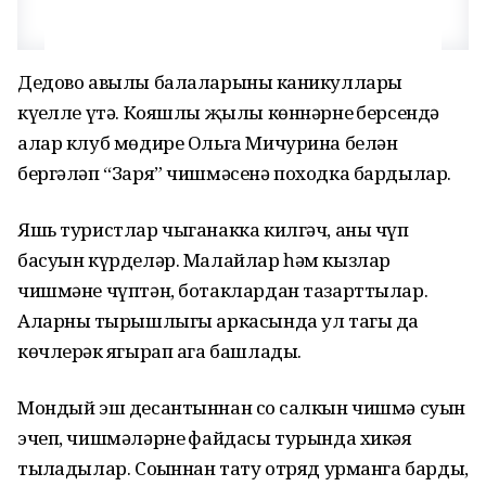
Дедово авылы балаларының каникуллары
күңелле үтә. Кояшлы җылы көннәрнең берсендә
алар клуб мөдире Ольга Мичурина белән
бергәләп “Заря” чишмәсенә походка бардылар.
Яшь туристлар чыганакка килгәч, аны чүп
басуын күрделәр. Малайлар һәм кызлар
чишмәне чүптән, ботаклардан тазарттылар.
Аларның тырышлыгы аркасында ул тагы да
көчлерәк яңгырап ага башлады.
Мондый эш десантыннан соң салкын чишмә суын
эчеп, чишмәләрнең файдасы турында хикәя
тыңладылар. Соңыннан тату отряд урманга барды,