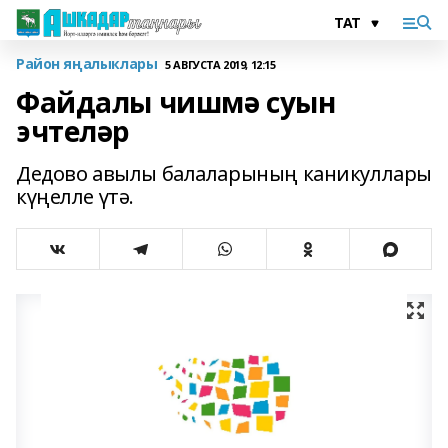
Район яңалыклары
5 АВГУСТА 2019, 12:15
Файдалы чишмә суын
эчтеләр
Дедово авылы балаларының каникуллары
күңелле үтә.