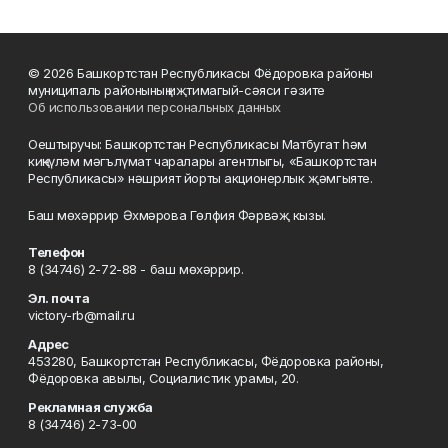
© 2026 Башкортстан Республикасы Фёдоровка районы
муниципаль районының иҗтимагый-сәяси гәзите
Об использовании персональных данных
Оештыручы: Башкортстан Республикасы Матбугат һәм
киңкүләм мәгълүмат чаралары агентлыгы, «Башкортстан
Республикасы» нәшрият йорты акционерлык җәмгыяте.
Баш мөхәррир Әхмәрова Гөлфия Фәрвәҗ кызы.
Телефон
8 (34746) 2-72-88 - баш мөхәррир.
Эл. почта
victory-rb@mail.ru
Адрес
453280, Башкортстан Республикасы, Фёдоровка районы,
Фёдоровка авылы, Социалистик урамы, 20.
Рекламная служба
8 (34746) 2-73-00