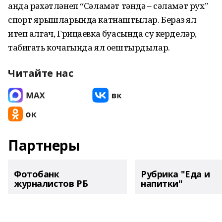
анда рәхәтләнеп “Сәламәт тәндә – сәламәт рух”
спорт ярышларында катнаштылар. Бераз ял
итеп алгач, Грицаевка буасында су керделәр,
табигать кочагында ял оештырдылар.
Читайте нас
Партнеры
Фотобанк
Рубрика "Еда и
журналистов РБ
напитки"