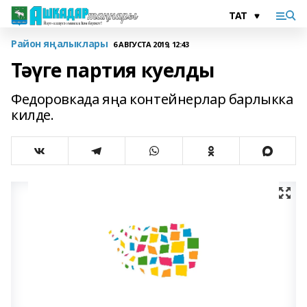
Район яңалыклары
6 АВГУСТА 2019, 12:43
Тәүге партия куелды
Федоровкада яңа контейнерлар барлыкка
килде.