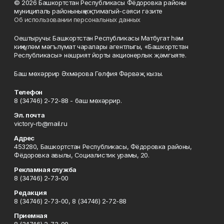
© 2026 Башкортстан Республикасы Фёдоровка районы
муниципаль районының иҗтимагый-сәяси гәзите
Об использовании персональных данных
Оештыручы: Башкортстан Республикасы Матбугат һәм
киңкүләм мәгълүмат чаралары агентлыгы, «Башкортстан
Республикасы» нәшрият йорты акционерлык җәмгыяте.
Баш мөхәррир Әхмәрова Гөлфия Фәрвәҗ кызы.
Телефон
8 (34746) 2-72-88 - баш мөхәррир.
Эл. почта
victory-rb@mail.ru
Адрес
453280, Башкортстан Республикасы, Фёдоровка районы,
Фёдоровка авылы, Социалистик урамы, 20.
Рекламная служба
8 (34746) 2-73-00
Редакция
8 (34746) 2-73-00, 8 (34746) 2-72-88
Приемная
8 (34746) 2-73-00