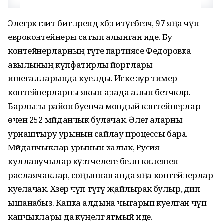
Элегрәк гәзит битләрендә хәбәр итүебезчә, 97 яңа чүп
евроконтейнеры сатып алынган иде. Бу
контейнерларның тәүге партиясе Федоровка
авылының күпфатирлы йортлары
ишегалларында куелды. Иске зур тимер
контейнерларны якын арада алып бетәчәкләр.
Барлыгы район буенча мондый контейнерлар
өчен 252 мәйданчык булачак. Әлегә аларны
урнаштыру урынын сайлау процессы бара.
Мәйданчыклар урынын халык, Русия
кулланучылар күзәтчелеге белән килешеп
раслаячаклар, соңыннан анда яңа контейнерлар
куелачак. Хәзер чүп түгү җайлырак булыр, дип
ышанабыз. Капка алдына чыгарып куелган чүп
капчыклары да күңелгә ятмый иде.