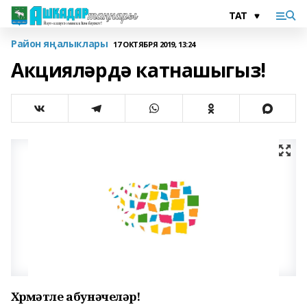
Район яңалыклары
17 ОКТЯБРЯ 2019, 13:24
Акцияләрдә катнашыгыз!
Хөрмәтле абунәчеләр!