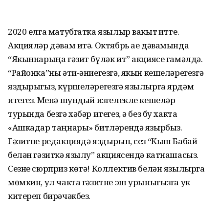
2020 елга матубгатка язылыр вакыт җитте.
Акцияләр дәвам итә. Октябрь ае дәвамында
“Якыннарыңа гәзит бүләк ит” акциясе гамәлдә.
“Районка”ны әти-әниегезгә, якын кешеләрегезгә
яздырыгыз, күршеләрегезгә язылырга ярдәм
итегез. Менә шундый изгелекле кешеләр
турында безгә хәбәр итегез, ә без бу хакта
«Ашкадар таңнары» битләрендә язырбыз.
Гәзитне редакциядә яздырып, сез “Кыш Бабай
белән гәзиткә язылу” акциясендә катнашасыз.
Сезне сюрприз көтә! Коллектив белән язылырга
мөмкин, ул чакта гәзитне эш урыныгызга ук
китереп бирәчәкбез.