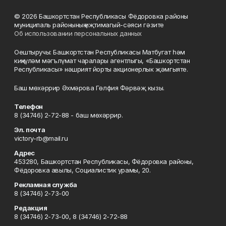
© 2026 Башкортстан Республикасы Фёдоровка районы
муниципаль районының иҗтимагый-сәяси гәзите
Об использовании персональных данных
Оештыручы: Башкортстан Республикасы Матбугат һәм
киңкүләм мәгълүмат чаралары агентлыгы, «Башкортстан
Республикасы» нәшрият йорты акционерлык җәмгыяте.
Баш мөхәррир Әхмәрова Гөлфия Фәрвәҗ кызы.
Телефон
8 (34746) 2-72-88 - баш мөхәррир.
Эл. почта
victory-rb@mail.ru
Адрес
453280, Башкортстан Республикасы, Фёдоровка районы,
Фёдоровка авылы, Социалистик урамы, 20.
Рекламная служба
8 (34746) 2-73-00
Редакция
8 (34746) 2-73-00, 8 (34746) 2-72-88