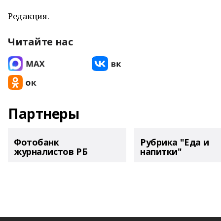
Редакция.
Читайте нас
Партнеры
Фотобанк
Рубрика "Еда и
журналистов РБ
напитки"