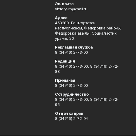
Эл. почта
victory-rb@mail.ru
Адрес
453280, Башкортстан
Республикасы, Фёдоровка районы,
Фёдоровка авылы, Социалистик
урамы, 20.
Рекламная служба
8 (34746) 2-73-00
Редакция
8 (34746) 2-73-00, 8 (34746) 2-72-
88
Приемная
8 (34746) 2-73-00
Сотрудничество
8 (34746) 2-73-00, 8 (34746) 2-72-
95
Отдел кадров
8 (34746) 2-72-94