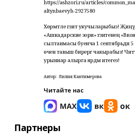
https://ashzori.ru/articles/common_m
altynbaevyh-2927580
Хөрмәтле гәзит укучыларыбыз! Җиңүч
«Ашкадарские зори» гәзитенең «Вконт
сылтанмасы буенча 1 сентябрьдән 5 се
өчен тавыш бирергә чакырабыз! Читт
урыннар алырга ярдәм итегез!
Автор:
Лилия Кантимерова
Читайте нас
Партнеры