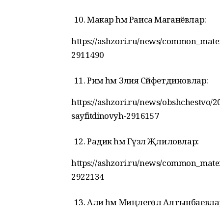
Макар һәм Раиса Маганёвлар:
https://ashzori.ru/news/common_mate
2911490
Рим һәм Зәлия Сәйфетдиновлар:
https://ashzori.ru/news/obshchestvo
sayfitdinovyh-2916157
Радик һәм Гүзәл Җәлиловлар:
https://ashzori.ru/news/common_mate
2922134
Али һәм Миңлегөл Алтынбаевла