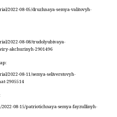
rial/2022-08-05/druzhnaya-semya-valitovyh-
ial/2022-08-08/trudolyubivaya-
lviry-akchurinyh-2901496
ар:
ial/2022-08-11/semya-seliverstovyh-
yhat-2905514
:
a/2022-08-15/patriotichnaya-semya-fayzullinyh-