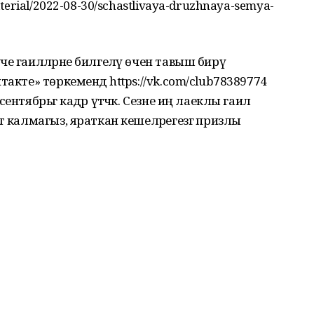
aterial/2022-08-30/schastlivaya-druzhnaya-semya-
е гаиләләрне билгеләү өчен тавыш бирү
акте» төркемендә https://vk.com/club78389774
нтябрьгә кадәр үтәчәк. Сезне иң лаеклы гаилә
ә калмагыз, яраткан кешеләрегезгә призлы