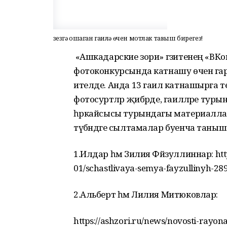
Үзезгә ошаган гаилә өчен мотлак тавыш бирегез!
«Ашкадарские зори» гәзитенең «ВКон
фотоконкурсында катнашу өчен гари
ителде. Анда 13 гаилә катнашырга т
фотосурәтләр җибәрде, гаиләләре ту
һәркайсысы турындагы материаллар 
түбәндәге сылтамалар буенча таныш
1.Илдар һәм Зилия Фәйзуллиннар: htt
01/schastlivaya-semya-fayzullinyh-28
2.Альберт һәм Лилия Митюковлар:
https://ashzori.ru/news/novosti-ray