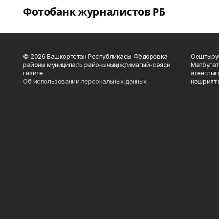
Фотобанк журналистов РБ
© 2026 Башкортстан Республикасы Фёдоровка
Оештыруч
районы муниципаль районының иҗтимагый-сәяси
Матбугат
гәзите
агентлыг
Об использовании персональных данных
нәшрият 