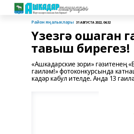
Район яңалыклары
31 АВГУСТА 2022, 06:32
Үзезгә ошаган г
тавыш бирегез!
«Ашкадарские зори» гәзитенең «
гаиләм!» фотоконкурсында катнаш
кадәр кабул ителде. Анда 13 гаи