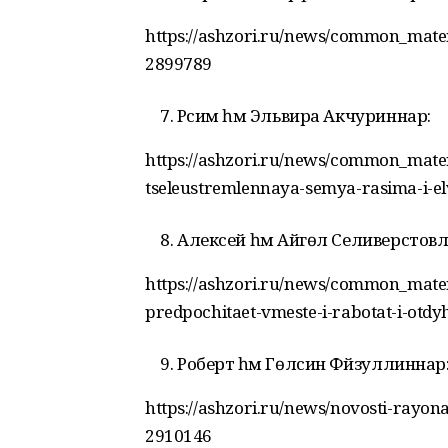
https://ashzori.ru/news/common_mate
2899789
Рәсим һәм Эльвира Акчуриннар:
https://ashzori.ru/news/common_mater
tseleustremlennaya-semya-rasima-i-e
Алексей һәм Айгөл Селиверстовл
https://ashzori.ru/news/common_mater
predpochitaet-vmeste-i-rabotat-i-otd
Роберт һәм Гөлсинә Фәйзуллиннар
https://ashzori.ru/news/novosti-rayon
2910146