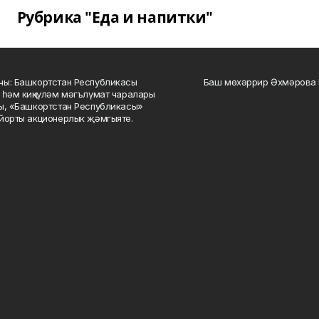
Рубрика "Еда и напитки"
ы: Башкортстан Республикасы
Баш мөхәррир Әхмәрова 
 һәм киңкүләм мәгълүмат чаралары
ы, «Башкортстан Республикасы»
йорты акционерлык җәмгыяте.