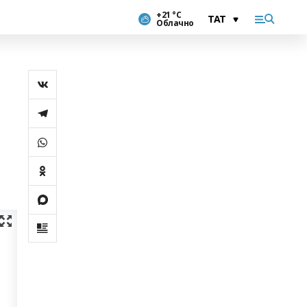
+21 °С
Облачно