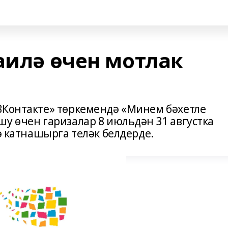
аилә өчен мотлак
ВКонтакте» төркемендә «Минем бәхетле
у өчен гаризалар 8 июльдән 31 августка
лә катнашырга теләк белдерде.