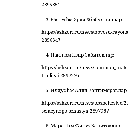
2895851
Рөстәм һәм Зәрия Хәбибуллиннар:
https://ashzori.ru/news/novosti-rayo
2896347
Наил һәм Нәзирә Сабитовлар:
https://ashzori.ru/news/common_mater
traditsii-2897295
Илдус һәм Алия Кантимеровлар:
https://ashzori.ru/news/obshchestvo/2
semeynogo-schastya-2897987
Марат һәм Фирүзә Валитовлар: