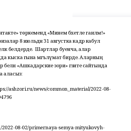
такте» төркемендә «Минем бәхетле гаиләм!»
залар 8 июльдән 31 августка кадәр кабул
еләк белдерде. Шартлар буенча, алар
рында кыска гына мәгълүмат бирде. Аларның
белән «Ашкадарские зори» гәзите сайтында
а аласыз:
ps://ashzori.ru/news/common_material/2022-08-
94796
ona/2022-08-02/primernaya-semya-mityukovyh-