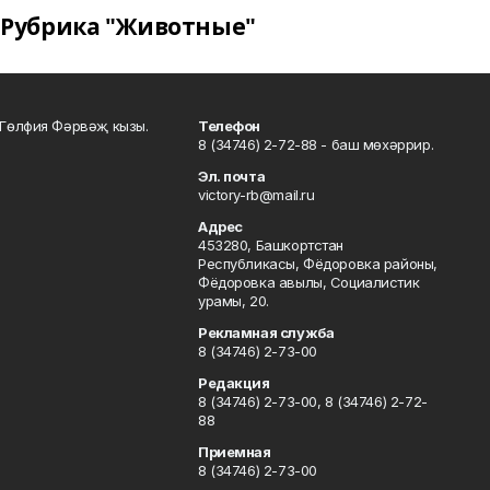
Рубрика "Животные"
Гөлфия Фәрвәҗ кызы.
Телефон
8 (34746) 2-72-88 - баш мөхәррир.
Эл. почта
victory-rb@mail.ru
Адрес
453280, Башкортстан
Республикасы, Фёдоровка районы,
Фёдоровка авылы, Социалистик
урамы, 20.
Рекламная служба
8 (34746) 2-73-00
Редакция
8 (34746) 2-73-00, 8 (34746) 2-72-
88
Приемная
8 (34746) 2-73-00