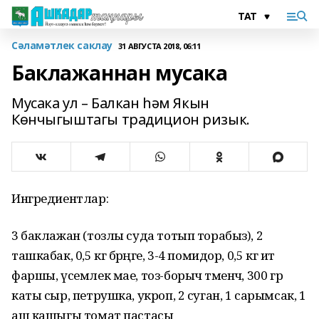
Сәламәтлек саклау
31 АВГУСТА 2018, 06:11
Баклажаннан мусака
Мусака ул – Балкан һәм Якын
Көнчыгыштагы традицион ризык.
Ингредиентлар:
3 баклажан (тозлы суда тотып торабыз), 2
ташкабак, 0,5 кг бәрәңге, 3-4 помидор, 0,5 кг ит
фаршы, үсемлек мае, тоз-борыч тәменчә, 300 гр
каты сыр, петрушка, укроп, 2 суган, 1 сарымсак, 1
аш кашыгы томат пастасы