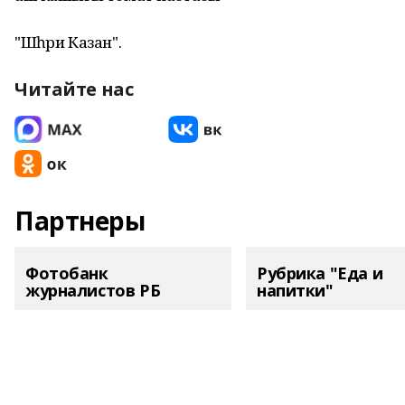
"Шәһри Казан".
Читайте нас
Партнеры
Фотобанк
Рубрика "Еда и
журналистов РБ
напитки"