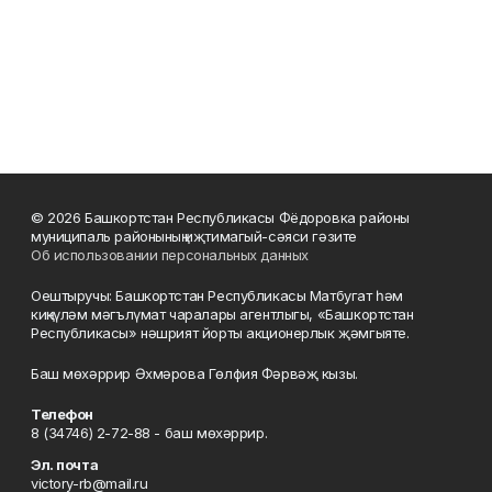
© 2026 Башкортстан Республикасы Фёдоровка районы
муниципаль районының иҗтимагый-сәяси гәзите
Об использовании персональных данных
Оештыручы: Башкортстан Республикасы Матбугат һәм
киңкүләм мәгълүмат чаралары агентлыгы, «Башкортстан
Республикасы» нәшрият йорты акционерлык җәмгыяте.
Баш мөхәррир Әхмәрова Гөлфия Фәрвәҗ кызы.
Телефон
8 (34746) 2-72-88 - баш мөхәррир.
Эл. почта
victory-rb@mail.ru