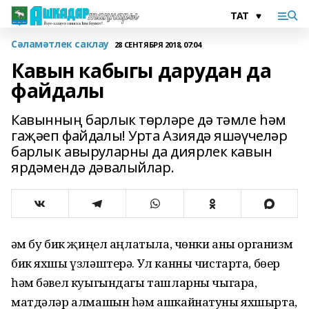
Сәламәтлек саклау
28 СЕНТЯБРЯ 2018, 07:04
Кавын кабыгы дарудан да
файдалы
Кавынның барлык төрләре дә тәмле һәм
гаҗәеп файдалы! Урта Азиядә яшәүчеләр
барлык авыруларны да диярлек кавын
ярдәмендә дәвалыйлар.
Һәм бу бик җиңел аңлатыла, чөнки аны организм
бик яхшы үзләштерә. Ул канны чистарта, бөер
һәм бәвел куыгындагы ташларны чыгара,
матдәләр алмашын һәм ашкайнатуны яхшырта,