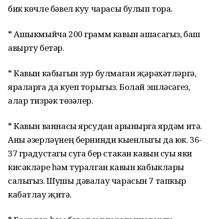
бик көчле бәвел куу чарасы булып тора.
* Ашыкмыйча 200 грамм кавын ашасагыз, баш
авырту бетәр.
* Кавын кабыгын зур булмаган җәрәхәтләргә,
яраларга да куеп торыгыз. Болай эшләсәгез,
алар тизрәк төзәлер.
* Кавын ваннасы ярсудан арынырга ярдәм итә.
Аны әзерләүнең бернинди кыенлыгы да юк. 36-
37 градустагы суга бер стакан кавын суы яки
кисәкләре һәм туралган кавын кабыклары
салыгыз. Шушы дәвалау чарасын 7 тапкыр
кабатлау җитә.