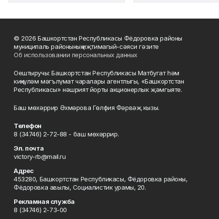
© 2026 Башкортстан Республикасы Фёдоровка районы
муниципаль районының иҗтимагый-сәяси гәзите
Об использовании персональных данных
Оештыручы: Башкортстан Республикасы Матбугат һәм
киңкүләм мәгълүмат чаралары агентлыгы, «Башкортстан
Республикасы» нәшрият йорты акционерлык җәмгыяте.
Баш мөхәррир Әхмәрова Гөлфия Фәрвәҗ кызы.
Телефон
8 (34746) 2-72-88 - баш мөхәррир.
Эл. почта
victory-rb@mail.ru
Адрес
453280, Башкортстан Республикасы, Фёдоровка районы,
Фёдоровка авылы, Социалистик урамы, 20.
Рекламная служба
8 (34746) 2-73-00