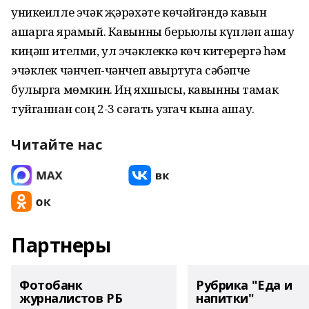
уникеилле эчәк җәрәхәте көчәйгәндә кавын
ашарга ярамый. Кавынны берьюлы күпләп ашау
киңәш ителми, ул эчәклеккә көч китерергә һәм
эчәклек чәнчеп-чәнчеп авыртуга сәбәпче
булырга мөмкин. Иң яхшысы, кавынны тамак
туйганнан соң 2-3 сәгать узгач кына ашау.
Читайте нас
Партнеры
Фотобанк
Рубрика "Еда и
журналистов РБ
напитки"