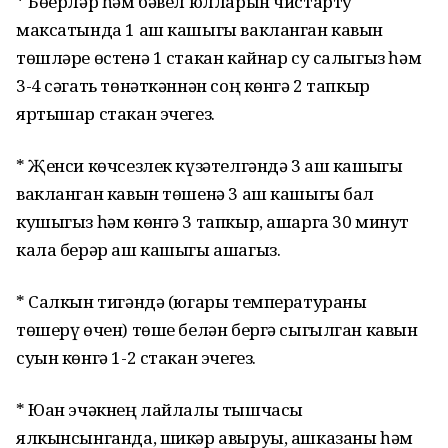
* Бөерләр һәм бәвел юлларын чистарту
максатында 1 аш кашыгы вакланган кавын
төшләре өстенә 1 стакан кайнар су салыгыз һәм
3-4 сәгать төнәткәннән соң көнгә 2 тапкыр
яртышар стакан эчегез.
* Җенси көчсезлек күзәтелгәндә 3 аш кашыгы
вакланган кавын төшенә 3 аш кашыгы бал
кушыгыз һәм көнгә 3 тапкыр, ашарга 30 минут
кала берәр аш кашыгы ашагыз.
* Салкын тигәндә (югары температураны
төшерү өчен) төше белән бергә сыгылган кавын
суын көнгә 1-2 стакан эчегез.
* Юан эчәкнең лайлалы тышчасы
ялкынсынганда, шикәр авыруы, ашказаны һәм