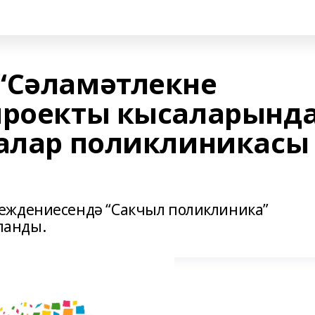
“Сәламәтлекне
проекты кысаларынд
лалар поликлиникасы
еждениесендә “Сакчыл поликлиника”
ланды.