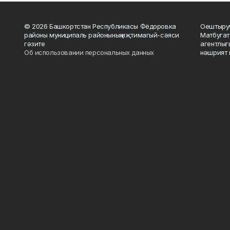
© 2026 Башкортстан Республикасы Фёдоровка
Оештыруч
районы муниципаль районының иҗтимагый-сәяси
Матбугат
гәзите
агентлыг
Об использовании персональных данных
нәшрият 