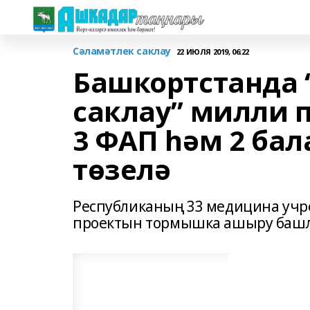
Сәламәтлек саклау
22 ИЮЛЯ 2019, 06:22
Башкортстанда 
саклау” милли 
3 ФАП һәм 2 ба
төзелә
Республиканың 33 медицина учр
проектын тормышка ашыру баш