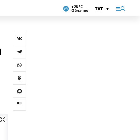
+28 °С
Облачно
а