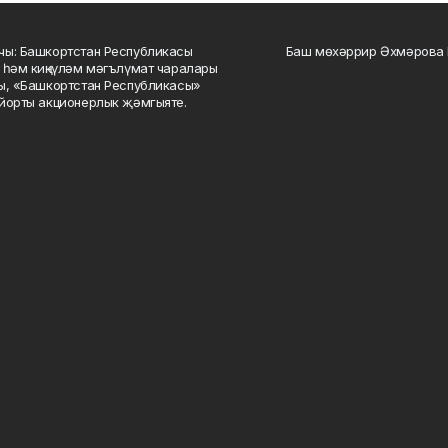
ы: Башкортстан Республикасы
Баш мөхәррир Әхмәрова 
 һәм киңкүләм мәгълүмат чаралары
ы, «Башкортстан Республикасы»
йорты акционерлык җәмгыяте.