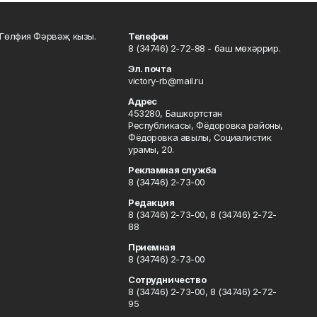
Гөлфия Фәрвәҗ кызы.
Телефон
8 (34746) 2-72-88 - баш мөхәррир.
Эл. почта
victory-rb@mail.ru
Адрес
453280, Башкортстан
Республикасы, Фёдоровка районы,
Фёдоровка авылы, Социалистик
урамы, 20.
Рекламная служба
8 (34746) 2-73-00
Редакция
8 (34746) 2-73-00, 8 (34746) 2-72-
88
Приемная
8 (34746) 2-73-00
Сотрудничество
8 (34746) 2-73-00, 8 (34746) 2-72-
95