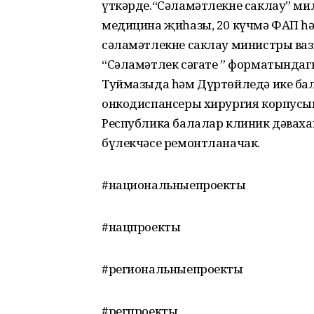
үткәрде.“Сәламәтлекне саклау” ми
медицина җиһазы, 20 күчмә ФАП һ
сәламәтлекне саклау министры в
“Сәламәтлек сәгате ” форматында
Туймазыда һәм Дүртөйледә ике ба
онкодиспансеры хирургия корпусын
Республика балалар клиник дәваха
бүлекчәсе ремонтланачак.
#национальныепроекты
#нацпроекты
#региональныепроекты
#регпроекты