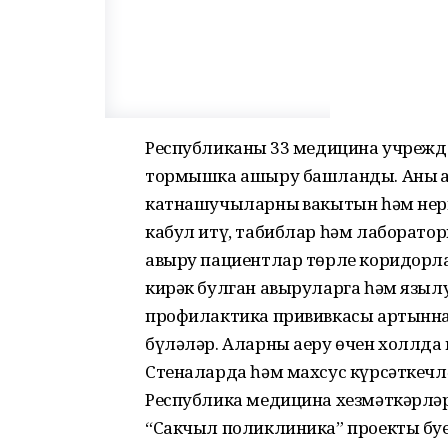
Республиканың 33 медицина учреж
тормышка ашыру башланды. Аның а
катнашучыларның вакытын һәм нер
кабул итү, табиблар һәм лаборатор
авыру пациентлар төрле коридорл
кирәк булган авыруларга һәм язылу
профилактика прививкасы артынна
бүләләр. Аларны аеру өчен холлда
Стеналарда һәм махсус күрсәткечл
Республика медицина хезмәткәрләр
“Сакчыл поликлиника” проекты буе