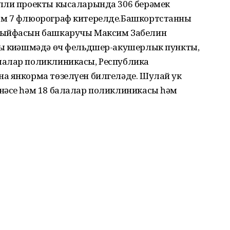
лли проекты кысаларында 306 берәмек
әм 7 флюорограф китерелде.Башкортстанның
азыйфасын башкаручы Максим Забелин
гы киңәшмәдә өч фельдшер-акушерлык пункты,
лалар поликлиникасы, Республика
а янкорма төзелүен билгеләде. Шулай ук
нәсе һәм 18 балалар поликлиникасы һәм