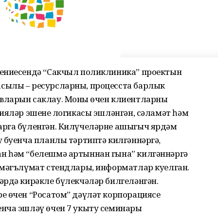
дениесендә “Сакчыл поликлиника” проектын
сылы – ресурсларны, процесста барлык
вларын саклау. Моның өчен клиентларны
ияләр эшенең логикасы эшләнгән, сәламәт һәм
арга бүленгән. Килүчеләрне ашыгыч ярдәм
 буенча планлы тәртиптә килгәннәргә,
н һәм “белешмә артыннан гына” килгәннәргә
 мәгълүмат стендлары, информатлар куелган.
әрдә кирәкле бүлекчәләр билгеләнгән.
е өчен “Росатом” дәүләт корпорациясе
нча эшләү өчен 7 укыту семинары