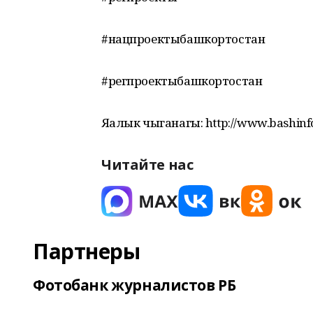
#нацпроектыбашкортостан
#регпроектыбашкортостан
Яңалык чыганагы: http://www.bashin
Читайте нас
Партнеры
Фотобанк журналистов РБ