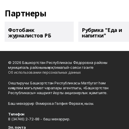
Партнеры
Фотобанк
Рубрика "Еда и
журналистов РБ
напитки"
© 2026 Башкортстан Республикасы Фёдоровка районы
муниципаль районының иҗтимагый-сәяси гәзите
Об использовании персональных данных
Оештыручы: Башкортстан Республикасы Матбугат һәм
киңкүләм мәгълүмат чаралары агентлыгы, «Башкортстан
Республикасы» нәшрият йорты акционерлык җәмгыяте.
Баш мөхәррир Әхмәрова Гөлфия Фәрвәҗ кызы.
Телефон
8 (34746) 2-72-88 - баш мөхәррир.
Эл. почта