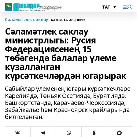
Сәламәтлек саклау
6 АВГУСТА 2019, 06:19
Сәламәтлек саклау
министрлыгы: Русия
Федерациясенең 15
төбәгендә балалар үлеме
күзалланган
күрсәткечләрдән югарырак
Сабыйлар үлеменең югары күрсәткечләре
Карелиядә, Төньяк Осетиядә, Бурятиядә,
Башкортстанда, Карачаево-Черкессиядә,
Забайкалье һәм Красноярск крайларында
билгеләнгән.