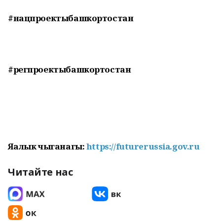
#нацпроектыбашкортостан
#регпроектыбашкортостан
Яңалык чыганагы:
https://futurerussia.gov.ru
Читайте нас