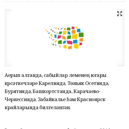
Аерып алганда, сабыйлар үлеменең югары
күрсәткечләре Карелиядә, Төньяк Осетиядә,
Бурятиядә, Башкортстанда, Карачаево-
Черкессиядә, Забайкалье һәм Красноярск
крайларында билгеләнгән.