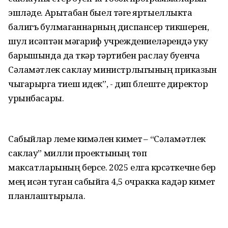
эшләде. Арытабан быел тәүге яртыеллыкта
балигъ булмаганнарның диспансер тикшерүен,
шул исәптән мәгариф учреждениеләрендә уку
барышында да үткәрү тәртибен раслау буенча
Сәламәтлек саклау министрлыгының приказын
чыгарырга тиеш идек”, - дип бүлеште директор
урынбасары.
Сабыйлар үлеме кимәлен киметү – “Сәламәтлек
саклау” милли проектының төп
максатларының берсе. 2025 елга күрсәткечне бер
мең исән туган сабыйга 4,5 очракка кадәр киметү
планлаштырыла.