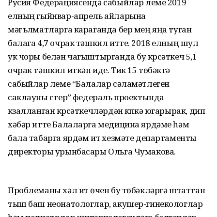
Русия Федерациясендә сабыйлар үлеме 2019
елның гыйнвар-апрель айларына
мәгълүматларга караганда бер мең яңа туган
балага 4,7 очрак тәшкил итте. 2018 елның шул
ук чоры белән чагыштырганда бу күрсәткеч 5,1
очрак тәшкил иткән иде. Тик 15 төбәктә
сабыйлар үлеме “Балалар сәламәтлеген
саклауны үстерү” федераль проектында
күзалланган күрсәткечләрдән күпкә югарырак, дип
хәбәр итте Балаларга медицина ярдәме һәм
бала табарга ярдәм итү хезмәте департаменты
директоры урынбасары Ольга Чумакова.
Проблеманы хәл итү өчен бу төбәкләргә штаттан
тыш баш неонатологлар, акушер-гинекологлар