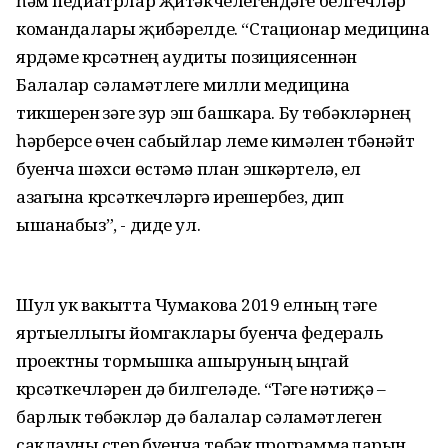
һәм педиатрлар җитәкчелегендәге белгечләр
командалары җибәрелде. “Стационар медицина
ярдәме күрсәтүнең аудиты позициясеннән
Балалар сәламәтлеге милли медицина
тикшеренү үзәге зур эш башкара. Бу төбәкләрнең
һәрберсе өчен сабыйлар үлеме кимәлен түбәнәйтү
буенча шәхси өстәмә план эшкәртелә, ел
азагына күрсәткечләргә ирешербез, дип
ышанабыз”, - диде ул.
Шул ук вакытта Чумакова 2019 елның тәүге
яртыеллыгы йомгаклары буенча федераль
проектны тормышка ашыруның ыңгай
күрсәткечләрен дә билгеләде. “Тәүге нәтиҗә –
барлык төбәкләр дә балалар сәламәтлеген
саклауны үстерү буенча төбәк программаларын