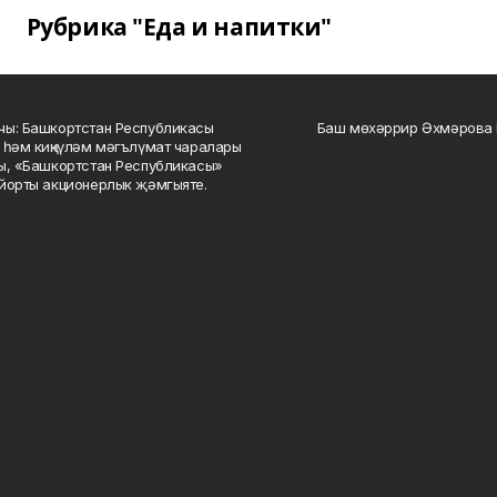
Рубрика "Еда и напитки"
ы: Башкортстан Республикасы
Баш мөхәррир Әхмәрова 
 һәм киңкүләм мәгълүмат чаралары
ы, «Башкортстан Республикасы»
йорты акционерлык җәмгыяте.