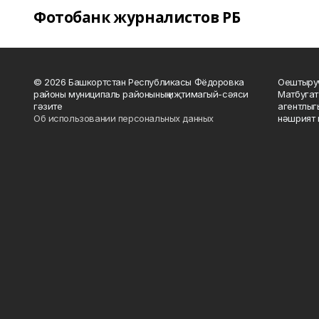
Фотобанк журналистов РБ
© 2026 Башкортстан Республикасы Фёдоровка
Оештыруч
районы муниципаль районының иҗтимагый-сәяси
Матбугат
гәзите
агентлыг
Об использовании персональных данных
нәшрият 