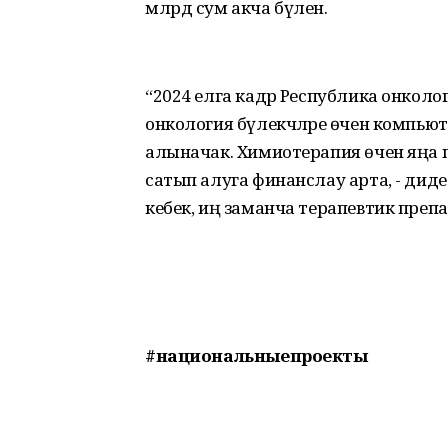
млрд сум акча бүленә.
“2024 елга кадәр Республика онколог
онкология бүлекчәләре өчен компью
алыначак. Химиотерапия өчен яңа
сатып алуга финанслау арта, - диде 
кебек, иң заманча терапевтик препа
#национальныепроекты