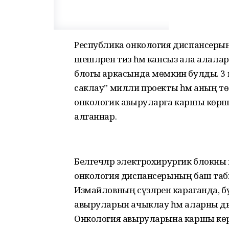
Республика онкология диспансерынд
шешләрен тиз һәм кансыз ала алалар
блогы аркасында мөмкин булды. 3 м
саклау” милли проекты һәм аның т
онкологик авыруларга каршы көрә
алганнар.
Белгечләр электрохирургик блокны
онкология диспансерының баш та
Измайловның сүзләренә караганда, 
авыруларын ачыклау һәм аларны дәвал
Онкология авыруларына каршы көр