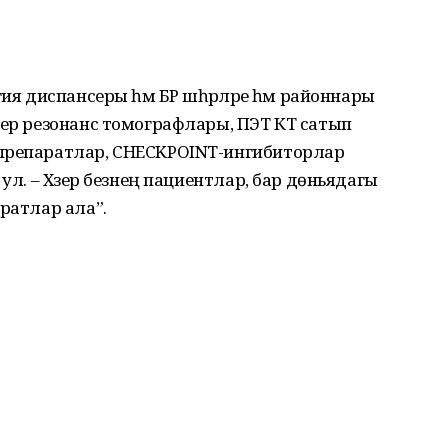
ия диспансеры һәм БР шәһәрләре һәм районнары
тер резонанс томографлары, ПЭТ КТ сатып
 препаратлар, CHECKPOINT-ингибиторлар
ул. – Хәзер безнең пациентлар, бар дөньядагы
ратлар ала”.