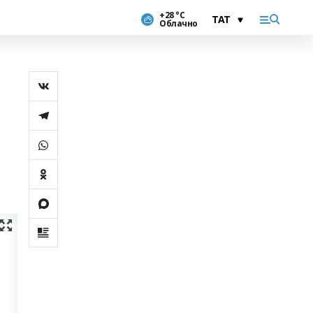
+28 °С
Облачно