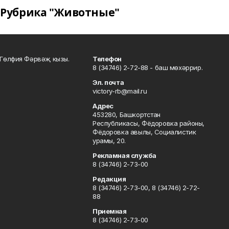
Рубрика "Животные"
Гөлфия Фәрвәҗ кызы.
Телефон
8 (34746) 2-72-88 - баш мөхәррир.
Эл. почта
victory-rb@mail.ru
Адрес
453280, Башкортстан
Республикасы, Фёдоровка районы,
Фёдоровка авылы, Социалистик
урамы, 20.
Рекламная служба
8 (34746) 2-73-00
Редакция
8 (34746) 2-73-00, 8 (34746) 2-72-
88
Приемная
8 (34746) 2-73-00