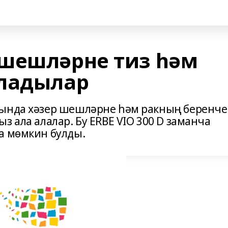
шешләрне тиз һәм
шладылар
рында хәзер шешләрне һәм ракның беренче
з ала алалар. Бу ERBE VIO 300 D заманча
а мөмкин булды.