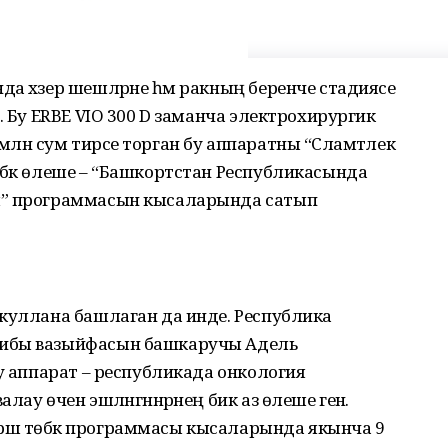
а хәзер шешләрне һәм ракның беренче стадиясе
. Бу ERBE VIO 300 D заманча электрохирургик
лн сум тирәсе торган бу аппаратны “Сәламәтлек
өбәк өлеше – “Башкортстан Республикасында
ш” программасын кысаларында сатып
 куллана башлаган да инде. Республика
бибы вазыйфасын башкаручы Адель
бу аппарат – республикада онкология
ау өчен эшләнгәннәрнең бик аз өлеше генә.
әш төбәк программасы кысаларында якынча 9