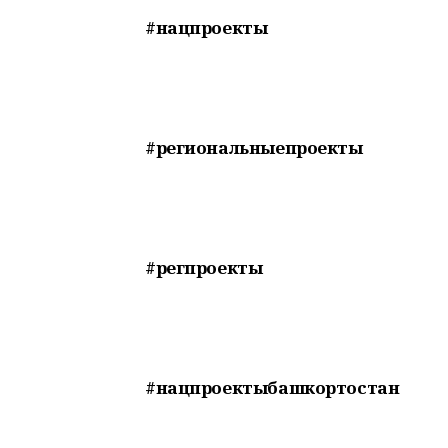
#нацпроекты
#региональныепроекты
#регпроекты
#нацпроектыбашкортостан