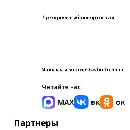
#регпроектыбашкортостан
Яңалык чыганагы: bashinform.ru
Читайте нас
Партнеры