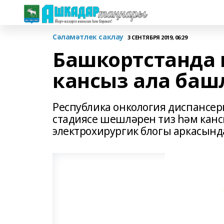
Сәламәтлек саклау
3 СЕНТЯБРЯ 2019, 06:29
Башкортстанда 
кансыз ала ба
Республика онкология диспансе
стадиясе шешләрен тиз һәм кансы
электрохирургик блогы аркасынд