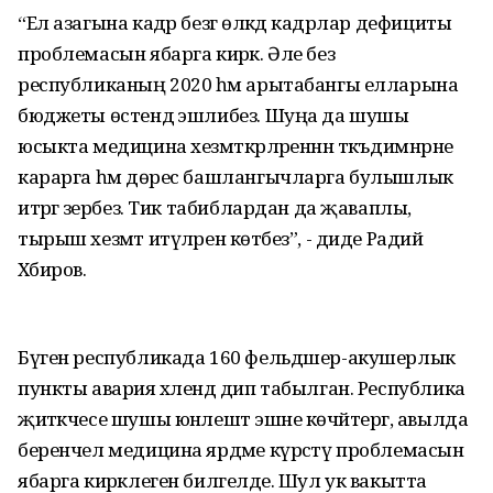
“Ел азагына кадәр безгә өлкәдә кадрлар дефициты
проблемасын ябарга кирәк. Әле без
республиканың 2020 һәм арытабангы елларына
бюджеты өстендә эшлибез. Шуңа да шушы
юсыкта медицина хезмәткәрләреннән тәкъдимнәрне
карарга һәм дөрес башлангычларга булышлык
итәргә әзербез. Тик табиблардан да җаваплы,
тырыш хезмәт итүләрен көтәбез”, - диде Радий
Хәбиров.
Бүген республикада 160 фельдшер-акушерлык
пункты авария хәлендә дип табылган. Республика
җитәкчесе шушы юнәлештә эшне көчәйтергә, авылда
беренчел медицина ярдәме күрсәтү проблемасын
ябарга кирәклеген билгеләде. Шул ук вакытта