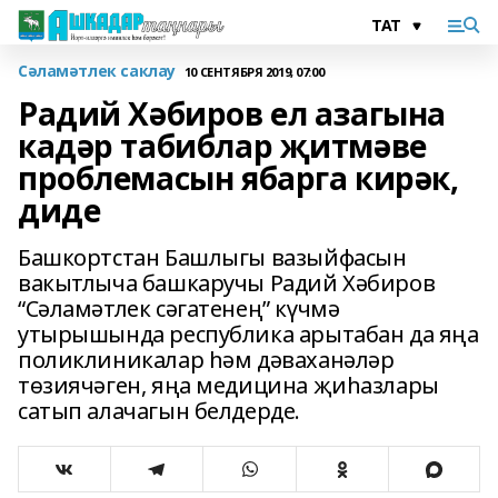
Сәламәтлек саклау
10 СЕНТЯБРЯ 2019, 07:00
Радий Хәбиров ел азагына
кадәр табиблар җитмәве
проблемасын ябарга кирәк,
диде
Башкортстан Башлыгы вазыйфасын
вакытлыча башкаручы Радий Хәбиров
“Сәламәтлек сәгатенең” күчмә
утырышында республика арытабан да яңа
поликлиникалар һәм дәваханәләр
төзиячәген, яңа медицина җиһазлары
сатып алачагын белдерде.