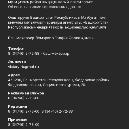
муниципаль районының иҗтимагый-сәяси гәзите
Об использовании персональных данных
Оештыручы: Башкортстан Республикасы Матбугат һәм
киңкүләм мәгълүмат чаралары агентлыгы, «Башкортстан
Республикасы» нәшрият йорты акционерлык җәмгыяте.
Баш мөхәррир Әхмәрова Гөлфия Фәрвәҗ кызы.
Телефон
8 (34746) 2-72-88 - баш мөхәррир.
Эл. почта
victory-rb@mail.ru
Адрес
453280, Башкортстан Республикасы, Фёдоровка районы,
Фёдоровка авылы, Социалистик урамы, 20.
Рекламная служба
8 (34746) 2-73-00
Редакция
8 (34746) 2-73-00, 8 (34746) 2-72-88
Приемная
8 (34746) 2-73-00