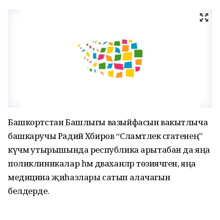
Башкортстан Башлыгы вазыйфасын вакытлыча
башкаручы Радий Хәбиров “Сәламәтлек сәгатенең”
күчмә утырышында республика арытабан да яңа
поликлиникалар һәм дәваханәләр төзиячәген, яңа
медицина җиһазлары сатып алачагын
белдерде.