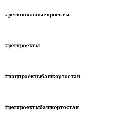
#региональныепроекты
#регпроекты
#нацпроектыбашкортостан
#регпроектыбашкортостан