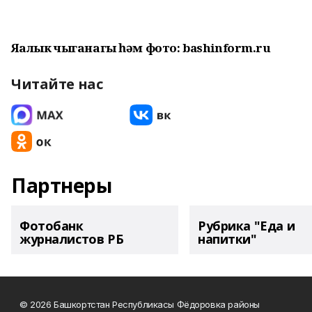
Яңалык чыганагы һәм фото: bashinform.ru
Читайте нас
Партнеры
Фотобанк
Рубрика "Еда и
журналистов РБ
напитки"
© 2026 Башкортстан Республикасы Фёдоровка районы