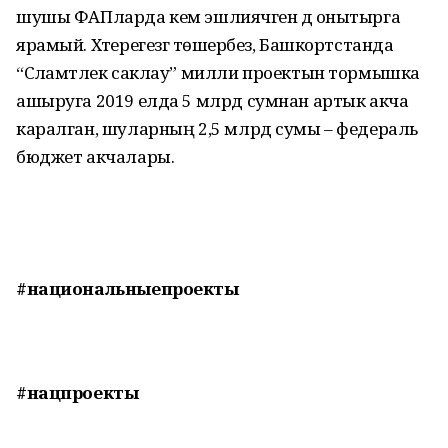
шушы ФАПларда кем эшлиячәген дә онытырга
ярамый. Хәтерегезгә төшерәбез, Башкортстанда
“Сәламәтлек саклау” милли проектын тормышка
ашыруга 2019 елда 5 млрд сумнан артык акча
каралган, шуларның 2,5 млрд сумы – федераль
бюджет акчалары.
#национальныепроекты
#нацпроекты