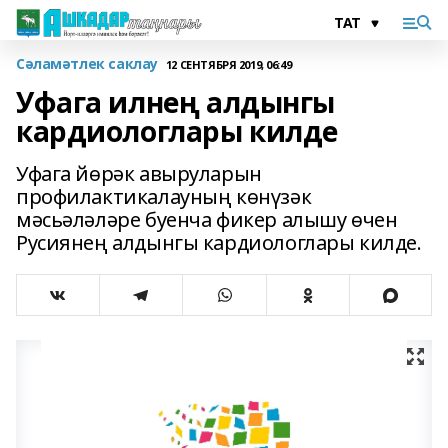
Сәламәтлек саклау
12 СЕНТЯБРЯ 2019, 06:49
Уфага илнең алдынгы
кардиологлары килде
Уфага йөрәк авыруларын
профилактикалауның көнүзәк
мәсьәләләре буенча фикер алышу өчен
Русиянең алдынгы кардиологлары килде.