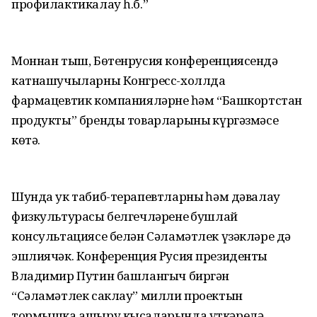
профилактикалау һ.б.”
Моннан тыш, Бөтенрусия конференциясендә
катнашучыларны Конгресс-холлда
фармацевтик компанияләрнең һәм “Башкортстан
продукты” бренды товарларының күргәзмәсе
көтә.
Шунда ук табиб-терапевтларның һәм дәвалау
физкультурасы белгечләренең бушлай
консультациясе белән Сәламәтлек үзәкләре дә
эшлиячәк. Конференция Русия президенты
Владимир Путин башлангыч биргән
“Сәламәтлек саклау” милли проектын
тормышка ашыру кысаларында үткәрелә.