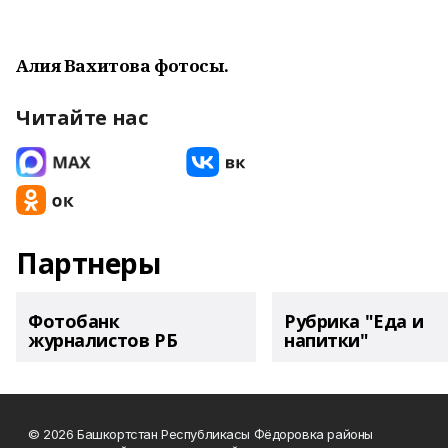
Алия Вахитова фотосы.
Читайте нас
Партнеры
Фотобанк
Рубрика "Еда и
журналистов РБ
напитки"
© 2026 Башкортстан Республикасы Фёдоровка районы