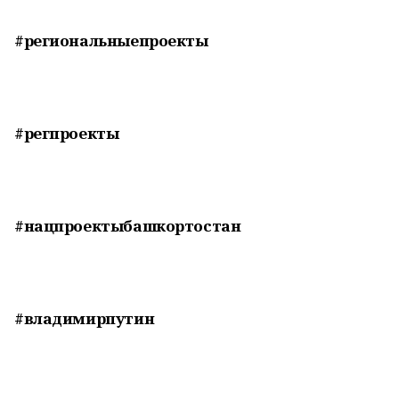
#региональныепроекты
#регпроекты
#нацпроектыбашкортостан
#владимирпутин