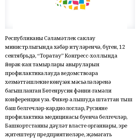
Республиканың Сәламәтлек саклау
министрлыгында хәбәр итүләренчә, бүген, 12
сентябрьдә, “Торатау” Конгресс-холлында
йөрәк-кан тамырлары авыруларын
профилактикалауда ведомствоара
хезмәттәшлекнең көнүзәк мәсьәләләренә
багышланган Бөтенрусия фәнни-гамәли
конференция уза. Фикер алышуда штаттан тыш
баш белгечләр-кардиологлар, Русиянең
профилактика медицинасы буенча белгечләр,
Башкортстанның дәүләт власте органнары, эре
җитештерү предприятиеләре, җәмәгать