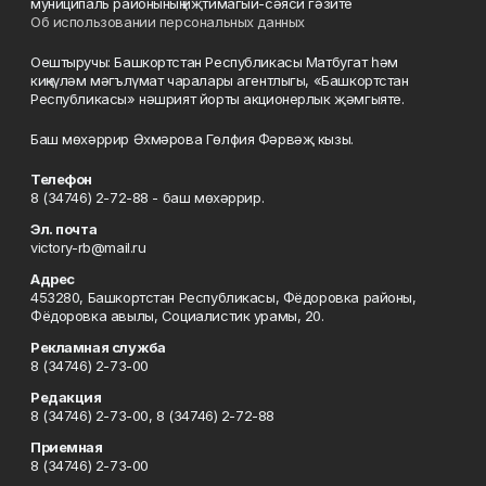
муниципаль районының иҗтимагый-сәяси гәзите
Об использовании персональных данных
Оештыручы: Башкортстан Республикасы Матбугат һәм
киңкүләм мәгълүмат чаралары агентлыгы, «Башкортстан
Республикасы» нәшрият йорты акционерлык җәмгыяте.
Баш мөхәррир Әхмәрова Гөлфия Фәрвәҗ кызы.
Телефон
8 (34746) 2-72-88 - баш мөхәррир.
Эл. почта
victory-rb@mail.ru
Адрес
453280, Башкортстан Республикасы, Фёдоровка районы,
Фёдоровка авылы, Социалистик урамы, 20.
Рекламная служба
8 (34746) 2-73-00
Редакция
8 (34746) 2-73-00, 8 (34746) 2-72-88
Приемная
8 (34746) 2-73-00