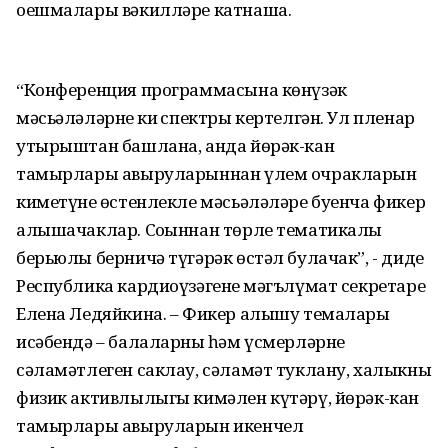
оешмалары вәкилләре катнаша.
“Конференция программасына көнүзәк
мәсьәләләрнең киң спектры кертелгән. Ул пленар
утырыштан башлана, анда йөрәк-кан
тамырлары авыруларыннан үлем очракларын
киметүнең өстенлекле мәсьәләләре буенча фикер
алышачаклар. Соңыннан төрле тематикалы
берьюлы берничә түгәрәк өстәл булачак”, - диде
Республика кардиоүзәгенең мәгълүмат секретаре
Елена Ледяйкина. – Фикер алышу темалары
исәбендә – балаларның һәм үсмерләрнең
сәламәтлеген саклау, сәламәт туклану, халыкның
физик активлылыгы кимәлен күтәрү, йөрәк-кан
тамырлары авыруларын икенчел