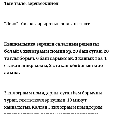
Тәме тәмле, әзерләве җиңел
"Лечо" - бик күпләр яратып ашаган салат.
Кышкылыкка әзерләнгән салатның рецепты
болай: 6 килограмм помидор, 20 баш суган, 20
татлы борыч, 6 баш сарымсак, 3 кашык тоз, 1
стакан шикәр комы, 2 стакан көнбагыш мае
алына.
3 килограмм помидорны, суган һәм борычны
турап, тәмләткечләр кушып, 10 минут
кайнатыгыз. Калган 3 килограмм помидорны