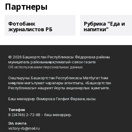
Партнеры
Фотобанк
Рубрика "Еда и
журналистов РБ
напитки"
© 2026 Башкортстан Республикасы Фёдоровка районы
муниципаль районының иҗтимагый-сәяси гәзите
Об использовании персональных данных
Оештыручы: Башкортстан Республикасы Матбугат һәм
киңкүләм мәгълүмат чаралары агентлыгы, «Башкортстан
Республикасы» нәшрият йорты акционерлык җәмгыяте.
Баш мөхәррир Әхмәрова Гөлфия Фәрвәҗ кызы.
Телефон
8 (34746) 2-72-88 - баш мөхәррир.
Эл. почта
victory-rb@mail.ru