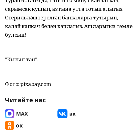
турап өстәгез дә, тагын 10 минут кайнаткач,
сарымсак кушып, аз гына утта тотып алыгыз.
Стерильләштерелгән банкаларга тутырып,
калай капкач белән каплагыз. Ашларыгыз тәмле
булсын!
"Кызыл тан".
Фото: pixabay.com
Читайте нас