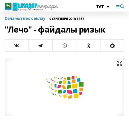
Сәламәтлек саклау
19 СЕНТЯБРЯ 2019, 12:36
"Лечо" - файдалы ризык