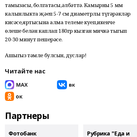
тамызасы, болгатасы,әлбәттә. Камырны 5 мм
калынлыкта җәеп 5-7 см диаметрлы түгәрәкләр
кисәсе,яртысына алма телеме куеп,икенче
өлеше белән каплап 180гр кызган мичкә тыгып
20-30 минут пешерәсе.
Ашыгыз тәмле булсын, дуслар!
Читайте нас
Партнеры
Фотобанк
Рубрика "Еда и