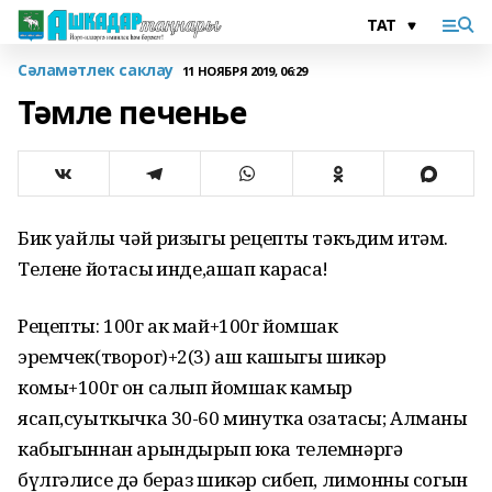
Сәламәтлек саклау
11 НОЯБРЯ 2019, 06:29
Тәмле печенье
Бик уңайлы чәй ризыгы рецепты тәкъдим итәм.
Телеңне йотасың инде,ашап карасаң!
Рецепты: 100г ак май+100г йомшак
эремчек(творог)+2(3) аш кашыгы шикәр
комы+100г он салып йомшак камыр
ясап,суыткычка 30-60 минутка озатасы; Алманы
кабыгыннан арындырып юка телемнәргә
бүлгәлисе дә бераз шикәр сибеп, лимонның согын