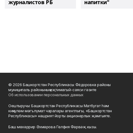
журналистов РБ
напитки"
© 2026 Башкортстан Республикасы Фёдоровка районы
муниципаль районының иҗтимагый-сәяси гәзите
Об использовании персональных данных
Оештыручы: Башкортстан Республикасы Матбугат һәм
киңкүләм мәгълүмат чаралары агентлыгы, «Башкортстан
Республикасы» нәшрият йорты акционерлык җәмгыяте.
Баш мөхәррир Әхмәрова Гөлфия Фәрвәҗ кызы.