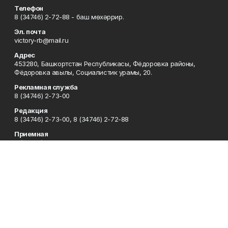
Телефон
8 (34746) 2-72-88 - баш мөхәррир.
Эл. почта
victory-rb@mail.ru
Адрес
453280, Башкортстан Республикасы, Фёдоровка районы,
Фёдоровка авылы, Социалистик урамы, 20.
Рекламная служба
8 (34746) 2-73-00
Редакция
8 (34746) 2-73-00, 8 (34746) 2-72-88
Приемная
8 (34746) 2-73-00
Сотрудничество
8 (34746) 2-73-00, 8 (34746) 2-72-95
Отдел кадров
8 (34746) 2-72-94