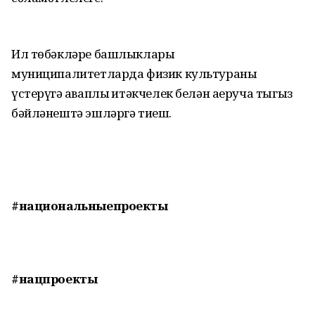
Ил төбәкләре башлыклары
муниципалитетларда физик культураны
үстерүгә җаваплы җитәкчелек белән аеруча тыгыз
бәйләнештә эшләргә тиеш.
#национальныепроекты
#нацпроекты