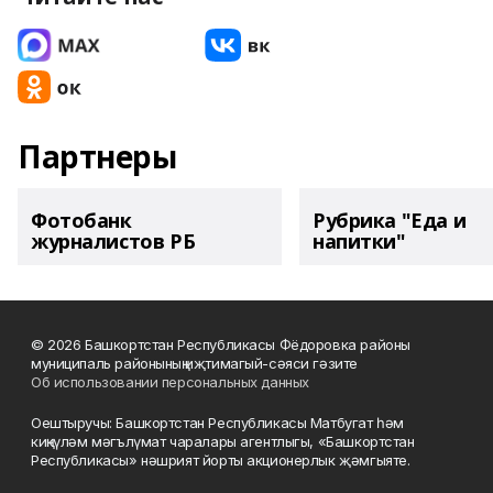
Партнеры
Фотобанк
Рубрика "Еда и
журналистов РБ
напитки"
© 2026 Башкортстан Республикасы Фёдоровка районы
муниципаль районының иҗтимагый-сәяси гәзите
Об использовании персональных данных
Оештыручы: Башкортстан Республикасы Матбугат һәм
киңкүләм мәгълүмат чаралары агентлыгы, «Башкортстан
Республикасы» нәшрият йорты акционерлык җәмгыяте.