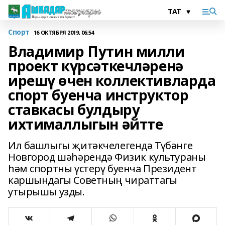
Спорт
16 ОКТЯБРЯ 2019, 06:54
Владимир Путин милли
проект күрсәткечләренә
ирешү өчен коллективларда
спорт буенча инструктор
ставкасы булдыру
ихтималлыгын әйтте
Ил башлыгы җитәкчелегендә Түбәнге
Новгород шәһәрендә Физик культураны
һәм спортны үстерү буенча Президент
каршындагы Советның чираттагы
утырышы узды.