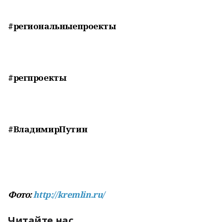
#региональныепроекты
#регпроекты
#ВладимирПутин
Фото:
http://kremlin.ru/
Читайте нас