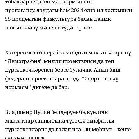
төбәкләрнең сәламәт тормышны
пропагандалаудагы һәм 2024 елга ил халкының
55 процентын физкультура белән даими
шөгыльләнүгә җәлеп итүдәге роле.
Хәтерегезгә төшерәбез, мондый максатка ирешү
“Демография” милли проектының да төп
күрсәткечләренең берсе булачак. Аның биш
федераль проекты арасында “Спорт – яшәү
нормасы” дигәне дә бар.
Владимир Путин белдерүенчә, куелган
максатлар санны гына түгел, ә сыйфатлы
күрсәткечләрне дә таләп итә. Иң мөһиме – кеше
сәламәтлелеге.