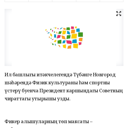
Ил башлыгы җитәкчелегендә Түбәнге Новгород
шәһәрендә Физик культураны һәм спортны
үстерү буенча Президент каршындагы Советның
чираттагы утырышы узды.
Фикер алышуларның төп максаты –