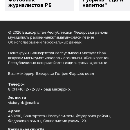
журналистов РБ
напитки"
© 2026 Башкортстан Республикасы Фёдоровка районы
муниципаль районының иҗтимагый-сәяси гәзите
Об использовании персональных данных
Оештыручы: Башкортстан Республикасы Матбугат һәм
киңкүләм мәгълүмат чаралары агентлыгы, «Башкортстан
Республикасы» нәшрият йорты акционерлык җәмгыяте.
Баш мөхәррир Әхмәрова Гөлфия Фәрвәҗ кызы.
Телефон
8 (34746) 2-72-88 - баш мөхәррир.
Эл. почта
victory-rb@mail.ru
Адрес
453280, Башкортстан Республикасы, Фёдоровка районы,
Фёдоровка авылы, Социалистик урамы, 20.
Рекламная служба