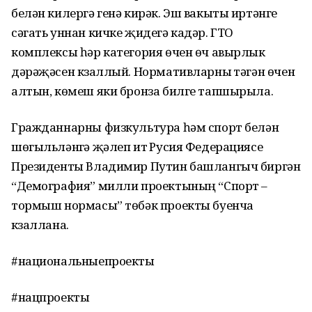
белән килергә генә кирәк. Эш вакыты иртәнге
сәгать уннан кичке җидегә кадәр. ГТО
комплексы һәр категория өчен өч авырлык
дәрәҗәсен күзаллый. Нормативларны үтәгән өчен
алтын, көмеш яки бронза билге тапшырыла.
Гражданнарны физкультура һәм спорт белән
шөгыльләнүгә җәлеп итү Русия Федерациясе
Президенты Владимир Путин башлангыч биргән
“Демография” милли проектының “Спорт –
тормыш нормасы” төбәк проекты буенча
күзаллана.
#национальныепроекты
#нацпроекты