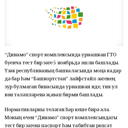
“Динамо” спорт комплексында урнашкан ГТО
буенча тест бирү үзәге 5 ноябрьдә эшли башлады.
Үзәк республиканың башкаласында моңа кадәр
дә бар һәм “Башкортстан” лайфстайл-үзәгенең
зур булмаган бинасында урнашкан иде, тик ул
көн таләпләренә җавап бирми башлады.
Нормативларны теләгән һәр кеше бирә ала.
Моның өчен “Динамо” спорт комплексындагы
тест бирү үзәгенә паспорт һәм табибтан рөхсәт