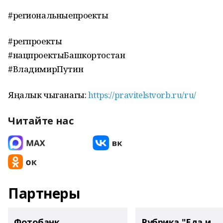
#региональныепроекты
#регпроекты
#нацпроектыБашкортостан
#ВладимирПутин
Яңалык чыганагы:
https://pravitelstvorb.ru/ru/
Читайте нас
Партнеры
Фотобанк
Рубрика "Еда и