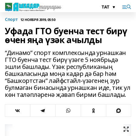
Спорт
12 НОЯБРЯ 2019, 05:50
Уфада ГТО буенча тест бирү
өчен яңа үзәк ачылды
“Динамо” спорт комплексында урнашкан
ГТО буенча тест бирү үзәге 5 ноябрьдә
эшли башлады. Үзәк республиканың
башкаласында моңа кадәр дә бар һәм
“Башкортстан” лайфстайл-үзәгенең зур
булмаган бинасында урнашкан иде, тик ул
көн таләпләренә җавап бирми башлады.