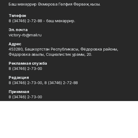
Баш мөхәррир Әхмәрова Гөлфия Фәрвәҗ кызы.
Телефон
8 (34746) 2-72-88 - баш мөхәррир.
Эл. почта
victory-rb@mail.ru
Адрес
453280, Башкортстан Республикасы, Фёдоровка районы,
Фёдоровка авылы, Социалистик урамы, 20.
Рекламная служба
8 (34746) 2-73-00
Редакция
8 (34746) 2-73-00, 8 (34746) 2-72-88
Приемная
8 (34746) 2-73-00
Сотрудничество
8 (34746) 2-73-00, 8 (34746) 2-72-95
Отдел кадров
8 (34746) 2-72-94