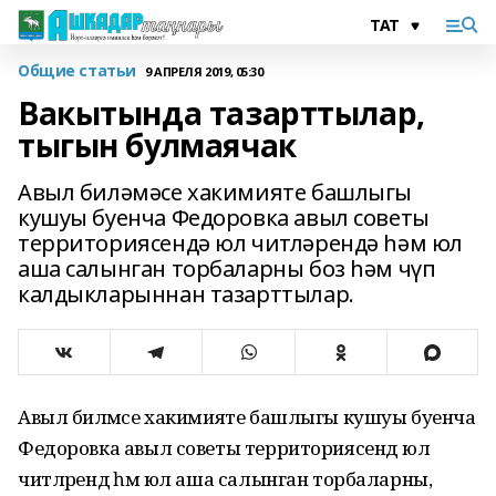
Общие статьи
9 АПРЕЛЯ 2019, 05:30
Вакытында тазарттылар,
тыгын булмаячак
Авыл биләмәсе хакимияте башлыгы
кушуы буенча Федоровка авыл советы
территориясендә юл читләрендә һәм юл
аша салынган торбаларны боз һәм чүп
калдыкларыннан тазарттылар.
Авыл биләмәсе хакимияте башлыгы кушуы буенча
Федоровка авыл советы территориясендә юл
читләрендә һәм юл аша салынган торбаларны,