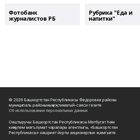
Фотобанк
Рубрика "Еда и
журналистов РБ
напитки"
© 2026 Башкортстан Республикасы Фёдоровка районы
муниципаль районының иҗтимагый-сәяси гәзите
Об использовании персональных данных
Оештыручы: Башкортстан Республикасы Матбугат һәм
киңкүләм мәгълүмат чаралары агентлыгы, «Башкортстан
Республикасы» нәшрият йорты акционерлык җәмгыяте.