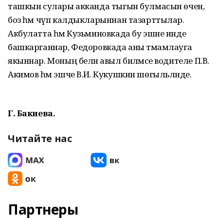
ташкын сулары акканда тыгын булмасын өчен,
боз һәм чүп калдыкларыннан тазарттылар.
Акбулатта һәм Кузьминовкада бу эшне инде
башкарганнар, Федоровкада аны тәмамлауга
якыннар. Моның белән авыл биләмәсе водителе П.В.
Акимов һәм эшче В.И. Кукушкин шөгыльләнде.
Г. Бакиева.
Читайте нас
Партнеры