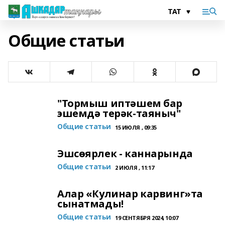
Общие статьи
"Тормыш иптәшем бар
эшемдә терәк-таяныч"
Общие статьи
15 ИЮЛЯ , 09:35
Эшсөярлек - каннарында
Общие статьи
2 ИЮЛЯ , 11:17
Алар «Кулинар карвинг»та
сынатмады!
Общие статьи
19 СЕНТЯБРЯ 2024, 10:07