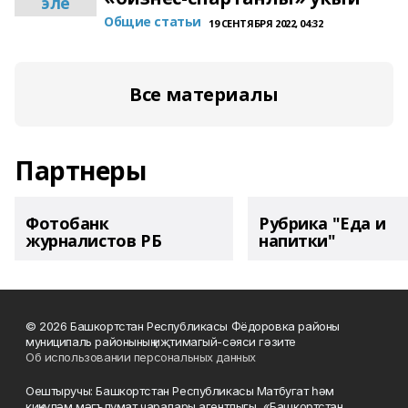
эле
Общие статьи
19 СЕНТЯБРЯ 2022, 04:32
Все материалы
Партнеры
Фотобанк
Рубрика "Еда и
журналистов РБ
напитки"
© 2026 Башкортстан Республикасы Фёдоровка районы
муниципаль районының иҗтимагый-сәяси гәзите
Об использовании персональных данных
Оештыручы: Башкортстан Республикасы Матбугат һәм
киңкүләм мәгълүмат чаралары агентлыгы, «Башкортстан