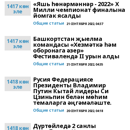
«Яшь һөнәрмәннәр - 2022» X
1417 көн
Милли чемпионат финалына
эле
йомгак ясалды
Общие статьи
21 СЕНТЯБРЯ 2022, 04:37
Башкортстан җыелма
1417 көн
командасы «Хезмәткә һәм
эле
оборонага әзер»
Фестивалендә II урын алды
Общие статьи
21 СЕНТЯБРЯ 2022, 04:35
Русия Федерациясе
1418 көн
Президенты Владимир
эле
Путин Кытай лидеры Си
Цзиньпин белән мөһим
темаларга әңгәмәләште.
Общие статьи
20 СЕНТЯБРЯ 2022, 04:18
Дүртөйледә 2 санлы
1418 көн