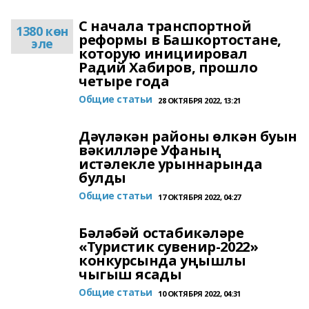
С начала транспортной
1380 көн
реформы в Башкортостане,
эле
которую инициировал
Радий Хабиров, прошло
четыре года
Общие статьи
28 ОКТЯБРЯ 2022, 13:21
Дәүләкән районы өлкән буын
вәкилләре Уфаның
истәлекле урыннарында
булды
Общие статьи
17 ОКТЯБРЯ 2022, 04:27
Бәләбәй остабикәләре
«Туристик сувенир-2022»
конкурсында уңышлы
чыгыш ясады
Общие статьи
10 ОКТЯБРЯ 2022, 04:31