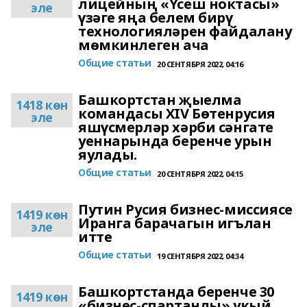
лицейның «Үсеш ноктасы»
эле
үзәге яңа белем бирү
технологияләрен файдалану
мөмкинлеген ача
Общие статьи
20 СЕНТЯБРЯ 2022, 04:16
Башкортстан җыелма
1418 көн
командасы XIV Бөтенрусия
эле
яшүсмерләр хәрби сәнгате
уеннарында беренче урын
яулады.
Общие статьи
20 СЕНТЯБРЯ 2022, 04:15
Путин Русия бизнес-миссиясе
1419 көн
Иранга барачагын игълан
эле
итте
Общие статьи
19 СЕНТЯБРЯ 2022, 04:34
Башкортстанда беренче 30
1419 көн
«бизнес-спартанлы» укый