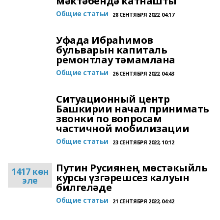
мәктәбендә катнашты
Общие статьи
28 СЕНТЯБРЯ 2022, 04:17
Уфада Ибраһимов
бульварын капиталь
ремонтлау тәмамлана
Общие статьи
26 СЕНТЯБРЯ 2022, 04:43
Ситуационный центр
Башкирии начал принимать
звонки по вопросам
частичной мобилизации
Общие статьи
23 СЕНТЯБРЯ 2022, 10:12
Путин Русиянең мөстәкыйль
1417 көн
курсы үзгәрешсез калуын
эле
билгеләде
Общие статьи
21 СЕНТЯБРЯ 2022, 04:42