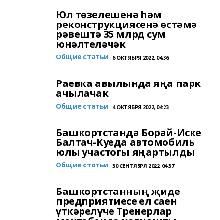
Юл төзелешенә һәм
реконструкциясенә өстәмә
рәвештә 35 млрд сум
юнәлтеләчәк
Общие статьи
6 ОКТЯБРЯ 2022, 04:36
Раевка авылында яңа парк
ачылачак
Общие статьи
4 ОКТЯБРЯ 2022, 04:23
Башкортстанда Борай-Иске
Балтач-Куеда автомобиль
юлы участогы яңартылды
Общие статьи
30 СЕНТЯБРЯ 2022, 04:37
Башкортстанның җиде
предприятиесе ел саен
үткәрелүче Тренерлар