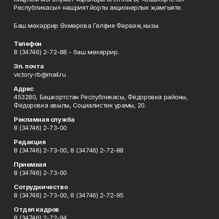
Республикасы» нәшрият йорты акционерлык җәмгыяте.
Баш мөхәррир Әхмәрова Гөлфия Фәрвәҗ кызы.
Телефон
8 (34746) 2-72-88 - баш мөхәррир.
Эл. почта
victory-rb@mail.ru
Адрес
453280, Башкортстан Республикасы, Фёдоровка районы,
Фёдоровка авылы, Социалистик урамы, 20.
Рекламная служба
8 (34746) 2-73-00
Редакция
8 (34746) 2-73-00, 8 (34746) 2-72-88
Приемная
8 (34746) 2-73-00
Сотрудничество
8 (34746) 2-73-00, 8 (34746) 2-72-95
Отдел кадров
8 (34746) 2-72-94