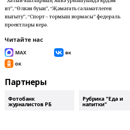
“Хатын-кызларның эшкә урнашуында ярдәм
итү”, “Өлкән буын”, “Җәмәгать сәламәтлеген
ныгыту”, “Спорт – тормыш нормасы” федераль
проектлары керә.
Читайте нас
Партнеры
Фотобанк
Рубрика "Еда и
журналистов РБ
напитки"