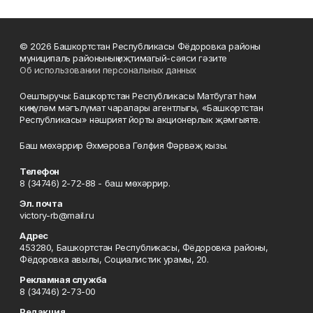
© 2026 Башкортстан Республикасы Фёдоровка районы
муниципаль районының иҗтимагый-сәяси гәзите
Об использовании персональных данных
Оештыручы: Башкортстан Республикасы Матбугат һәм
киңкүләм мәгълүмат чаралары агентлыгы, «Башкортстан
Республикасы» нәшрият йорты акционерлык җәмгыяте.
Баш мөхәррир Әхмәрова Гөлфия Фәрвәҗ кызы.
Телефон
8 (34746) 2-72-88 - баш мөхәррир.
Эл. почта
victory-rb@mail.ru
Адрес
453280, Башкортстан Республикасы, Фёдоровка районы,
Фёдоровка авылы, Социалистик урамы, 20.
Рекламная служба
8 (34746) 2-73-00
Редакция