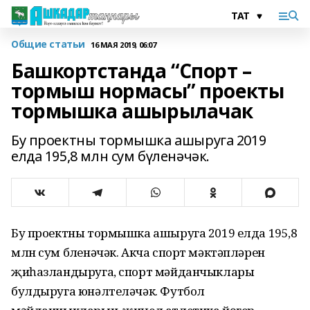
Общие статьи
16 МАЯ 2019, 06:07
Башкортстанда “Спорт –
тормыш нормасы” проекты
тормышка ашырылачак
Бу проектны тормышка ашыруга 2019
елда 195,8 млн сум бүленәчәк.
Бу проектны тормышка ашыруга 2019 елда 195,8
млн сум бүленәчәк. Акча спорт мәктәпләрен
җиһазландыруга, спорт мәйданчыклары
булдыруга юнәлтеләчәк. Футбол