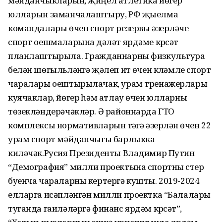
мәйданчыкларын, җиңел атлетика йөгерү
юлларын заманчалаштыру, РФ җыелма
командалары өчен спорт резервы әзерләүче
спорт оешмаларына дәүләт ярдәме күрсәтү
планлаштырыла. Гражданнарны физкультура
белән шөгыльләнүгә җәлеп итү өчен күләмле спорт
чаралары оештырылачак, урам тренажерлары
куячаклар, йөгерү һәм атлау өчен юлларны
төзекләндерәчәкләр. Ә районнарда ГТО
комплексы нормативларын үтәүгә әзерләнү өчен 22
урам спорт мәйданчыгы барлыкка
киләчәк.Русия Президенты Владимир Путин
“Демография” милли проектына спортны үстерү
буенча чараларны кертергә кушты. 2019-2024
елларга исәпләнгән милли проектка “Балалары
туганда гаиләләргә финанс ярдәм күрсәтү”,