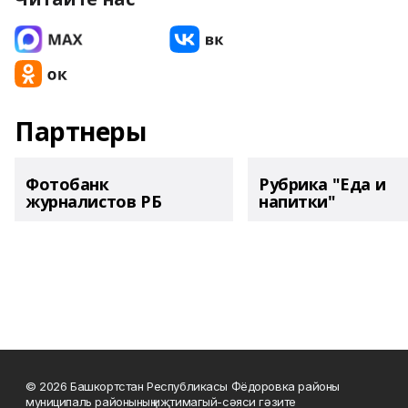
Партнеры
Фотобанк
Рубрика "Еда и
журналистов РБ
напитки"
© 2026 Башкортстан Республикасы Фёдоровка районы
муниципаль районының иҗтимагый-сәяси гәзите