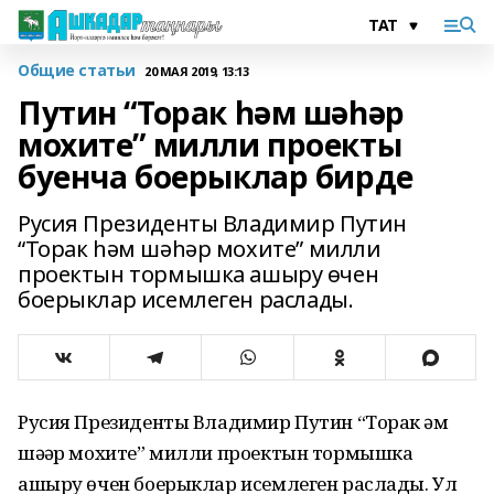
Общие статьи
20 МАЯ 2019, 13:13
Путин “Торак һәм шәһәр
мохите” милли проекты
буенча боерыклар бирде
Русия Президенты Владимир Путин
“Торак һәм шәһәр мохите” милли
проектын тормышка ашыру өчен
боерыклар исемлеген раслады.
Русия Президенты Владимир Путин “Торак һәм
шәһәр мохите” милли проектын тормышка
ашыру өчен боерыклар исемлеген раслады. Ул