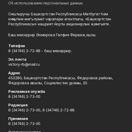
Об использовании персональных данных
Оештыручы: Башкортстан Республикасы Матбугат һәм
киңкүләм мәгълүмат чаралары агентлыгы, «Башкортстан
Республикасы» нәшрият йорты акционерлык җәмгыяте.
Баш мөхәррир Әхмәрова Гөлфия Фәрвәҗ кызы.
Телефон
8 (34746) 2-72-88 - баш мөхәррир.
Эл. почта
victory-rb@mail.ru
Адрес
453280, Башкортстан Республикасы, Фёдоровка районы,
Фёдоровка авылы, Социалистик урамы, 20.
Рекламная служба
8 (34746) 2-73-00
Редакция
8 (34746) 2-73-00, 8 (34746) 2-72-88
Приемная
8 (34746) 2-73-00