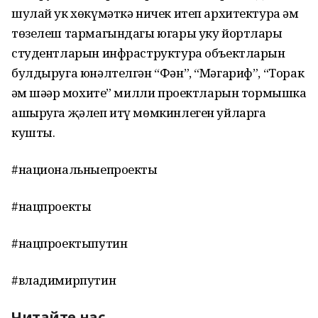
шулай ук хөкүмәткә ничек итеп архитектура һәм
төзелеш тармагындагы югары уку йортлары
студентларын инфраструктура объектларын
булдыруга юнәлтелгән “Фән”, “Мәгариф”, “Торак
һәм шәһәр мохите” милли проектларын тормышка
ашыруга җәлеп итү мөмкинлеген уйларга
кушты.
#национальныепроекты
#нацпроекты
#нацпроектыпутин
#владимирпутин
Читайте нас