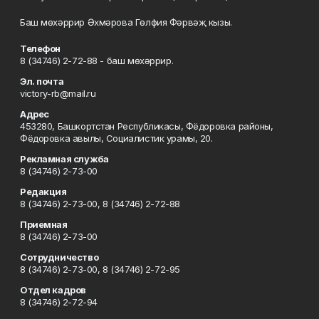
Баш мөхәррир Әхмәрова Гөлфия Фәрвәҗ кызы.
Телефон
8 (34746) 2-72-88 - баш мөхәррир.
Эл. почта
victory-rb@mail.ru
Адрес
453280, Башкортстан Республикасы, Фёдоровка районы,
Фёдоровка авылы, Социалистик урамы, 20.
Рекламная служба
8 (34746) 2-73-00
Редакция
8 (34746) 2-73-00, 8 (34746) 2-72-88
Приемная
8 (34746) 2-73-00
Сотрудничество
8 (34746) 2-73-00, 8 (34746) 2-72-95
Отдел кадров
8 (34746) 2-72-94