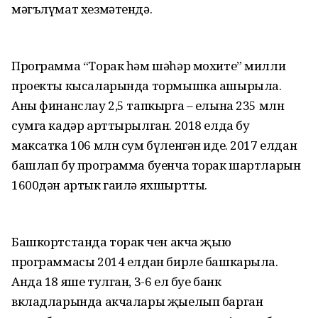
мәгълүмат хезмәтендә.
Программа “Торак һәм шәһәр мохите” милли
проекты кысаларында тормышка ашырыла.
Аны финанслау 2,5 тапкырга – елына 235 млн
сумга кадәр арттырылган. 2018 елда бу
максатка 106 млн сум бүленгән иде. 2017 елдан
башлап бу программа буенча торак шартларын
1600дән артык гаилә яхшыртты.
Башкортстанда торак өчен акча җыю
программасы 2014 елдан бирле башкарыла.
Анда 18 яше тулган, 3-6 ел буе банк
вкладларында акчалары җыелып барган