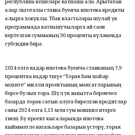
республика кешеләре катнаша ала. Арытабан
алар льготалы ставка буенча ипотека кредиты
алырга хокуклы. Төбәк властьлары шулай ук
программада катнашучыларга ай саен
кертелгән сумманың 30 проценты күләмендә
субсидия бирә.
2024 елга кадәр ипотека буенча ставканың 7,9
процентка кадәр төшүе “Торак һәм шәһәр
мохите” милли проектының максатларының
берсе булып тора. Шул ук вакытта беренчел
базарда торак сатып алуга бирелгән кредитлар
саны 2024 елга 1,13 млн сум мәшкил итәргә
тиеш. Бу проект кысаларында ипотека
кыйммәтле кәгазьләре базарын үстерү, торак