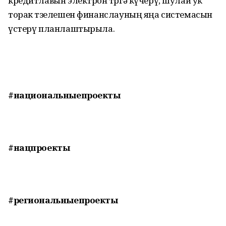
кредитлавын электрон төргә күчерү, шулай ук
торак төзелешен финанслауның яңа системасын
үстерү планлаштырыла.
#национальныепроекты
#нацпроекты
#региональныепроекты