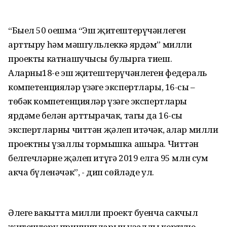
“Быел 50 оешма “Эш җитештерүчәнлеген
арттыру һәм мәшгульлеккә ярдәм” милли
проекты катнашучысы булырга тиеш.
Аларның18-е эш җитештерүчәнлеген федераль
компетенцияләр үзәге экспертлары, 16-сы –
төбәк компетенцияләр үзәге экспертлары
ярдәме белән арттырачак, тагы да 16-сы
экспертларны читтән җәлеп итәчәк, алар милли
проектны үзаллы тормышка ашыра. Читтән
белгечләрне җәлеп итүгә 2019 елга 95 млн сум
акча бүленәчәк”, - дип сөйләде ул.
Әлеге вакытта милли проект буенча сакчыл
җитештерү принципларын үзаллы кертүче