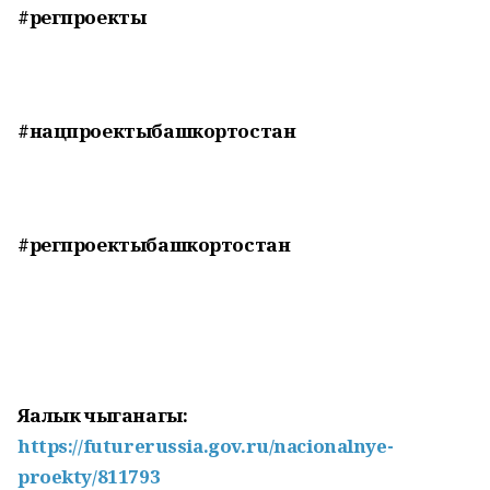
#регпроекты
#нацпроектыбашкортостан
#регпроектыбашкортостан
Яңалык чыганагы:
https://futurerussia.gov.ru/nacionalnye-
proekty/811793