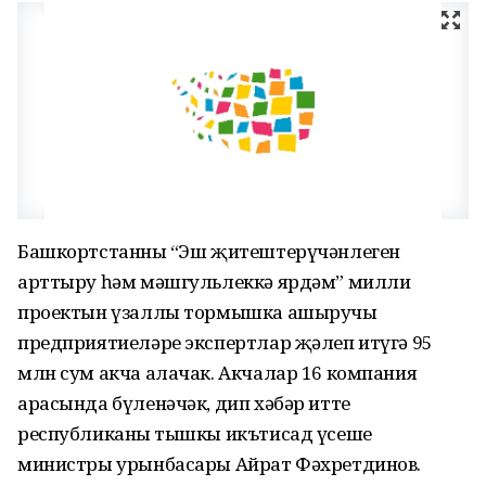
Башкортстанның “Эш җитештерүчәнлеген
арттыру һәм мәшгульлеккә ярдәм” милли
проектын үзаллы тормышка ашыручы
предприятиеләре экспертлар җәлеп итүгә 95
млн сум акча алачак. Акчалар 16 компания
арасында бүленәчәк, дип хәбәр итте
республиканың тышкы икътисад үсеше
министры урынбасары Айрат Фәхретдинов.