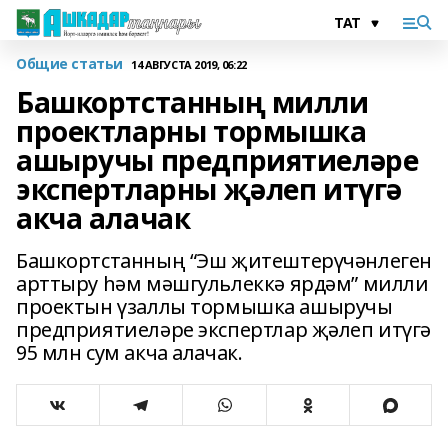
Общие статьи
14 АВГУСТА 2019, 06:22
Башкортстанның милли
проектларны тормышка
ашыручы предприятиеләре
экспертларны җәлеп итүгә
акча алачак
Башкортстанның “Эш җитештерүчәнлеген
арттыру һәм мәшгульлеккә ярдәм” милли
проектын үзаллы тормышка ашыручы
предприятиеләре экспертлар җәлеп итүгә
95 млн сум акча алачак.