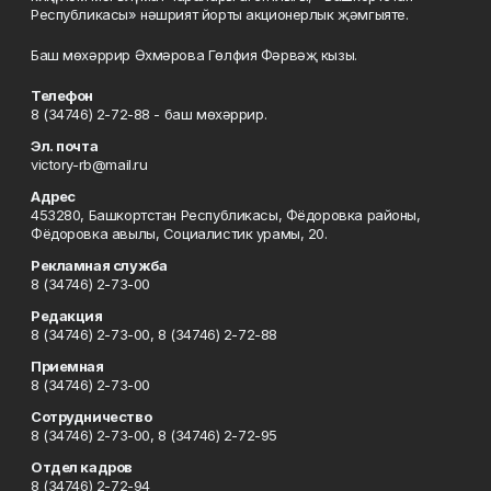
Республикасы» нәшрият йорты акционерлык җәмгыяте.
Баш мөхәррир Әхмәрова Гөлфия Фәрвәҗ кызы.
Телефон
8 (34746) 2-72-88 - баш мөхәррир.
Эл. почта
victory-rb@mail.ru
Адрес
453280, Башкортстан Республикасы, Фёдоровка районы,
Фёдоровка авылы, Социалистик урамы, 20.
Рекламная служба
8 (34746) 2-73-00
Редакция
8 (34746) 2-73-00, 8 (34746) 2-72-88
Приемная
8 (34746) 2-73-00
Сотрудничество
8 (34746) 2-73-00, 8 (34746) 2-72-95
Отдел кадров
8 (34746) 2-72-94