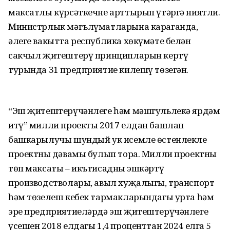
максатлы күрсәткечне арттырып үтәргә ниятли.
Министрлык мәгълүматларына караганда,
әлеге вакытта республика хөкүмәте белән
сакчыл җитештерү принципларын кертү
турында 31 предприятие килешү төзегән.
“Эш җитештерүчәнлеге һәм мәшгульлекә ярдәм
итү” милли проекты 2017 елдан башлап
башкарылучы шундый ук исемле өстенлекле
проектның дәвамы булып тора. Милли проектның
төп максаты – икътисадның эшкәртү
производстволары, авыл хуҗалыгы, транспорт
һәм төзелеш кебек тармакларындагы урта һәм
эре предприятиеләрдә эш җитештерүчәнлеге
үсешен 2018 елдагы 1,4 проценттан 2024 елга 5