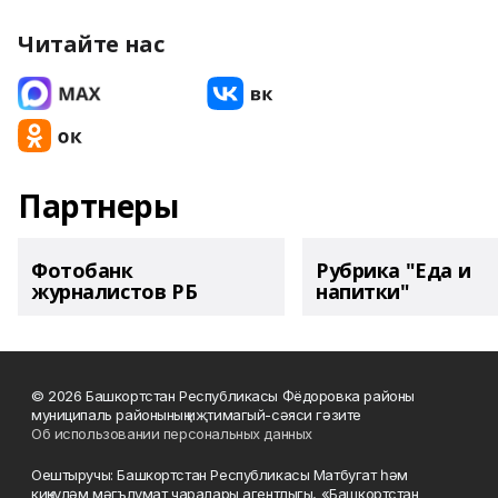
Читайте нас
Партнеры
Фотобанк
Рубрика "Еда и
журналистов РБ
напитки"
© 2026 Башкортстан Республикасы Фёдоровка районы
муниципаль районының иҗтимагый-сәяси гәзите
Об использовании персональных данных
Оештыручы: Башкортстан Республикасы Матбугат һәм
киңкүләм мәгълүмат чаралары агентлыгы, «Башкортстан