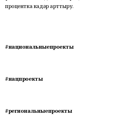
процентка кадәр арттыру.
#национальныепроекты
#нацпроекты
#региональныепроекты