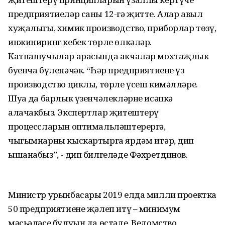
предприятиеләр саны 12-гә җитте. Алар авыл
хуҗалыгы, химик производство, приборлар төзү,
инжиниринг кебек төрле өлкәләр.
Катнашучылар арасында акчалар мохтаҗлык
буенча бүленәчәк. “Һәр предприятиенең үз
производство циклы, төрле үсеш кимәлләре.
Шуңа да барлык үзенчәлекләрне исәпкә
алачакбыз. Экспертлар җитештерү
процессларын оптимальләштерергә,
чыгымнарны кыскартырга ярдәм итәр, дип
ышанабыз”, - дип билгеләде Фәхретдинов.
Министр урынбасары 2019 елда милли проектка
50 предприятиене җәлеп итү – минимум
мәсьәләсе булуын да өстәде. Ведомство