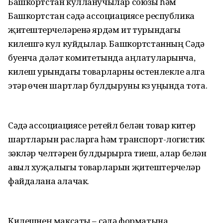
Башкортстан кулланучылар союзы һәм
Башкортстан сәүдә ассоциациясе республика
җитештерүчеләренә ярдәм итү турындагы
килешүгә кул куйдылар. Башкортстанның Сәүдә
буенча дәүләт комитетында аңлатуларынча,
килешү урындагы товарларны өстенлекле алга
этәрү өчен шартлар булдыруны күз уңында тота.
Сәүдә ассоциациясе ретейл белән товар китерү
шартларын расларга һәм транспорт-логистик
үзәкләр челтәрен булдырырга тиеш, алар белән
авыл хуҗалыгы товарларын җитештерүчеләр
файдалана алачак.
Килешүнең максаты – сәүдә форматына