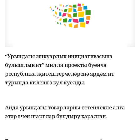
“Урындагы эшкуарлык инициативасына
булышлык итү” милли проекты буенча
республика җитештерүчеләренә ярдәм итү
турында килешүгә кул куелды.
Анда урындагы товарларны өстенлекле алга
этәрү өчен шартлар булдыру каралган.