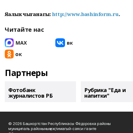
Яңалык чыганагы:
http://www.bashinform.ru
.
Читайте нас
Партнеры
Фотобанк
Рубрика "Еда и
журналистов РБ
напитки"
© 2026 Башкортстан Республикасы Фёдоровка районы
муниципаль районының иҗтимагый-сәяси гәзите