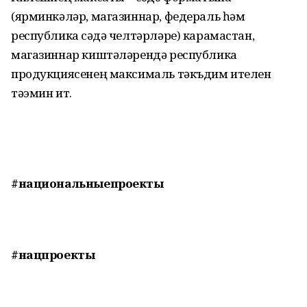
(ярминкәләр, магазиннар, федераль һәм
республика сәүдә челтәрләре) карамастан,
магазиннар киштәләрендә республика
продукциясенең максималь тәкъдим ителүен
тәэмин итү.
#национальныепроекты
#нацпроекты