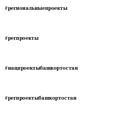
#региональныепроекты
#регпроекты
#нацпроектыбашкортостан
#регпроектыбашкортостан