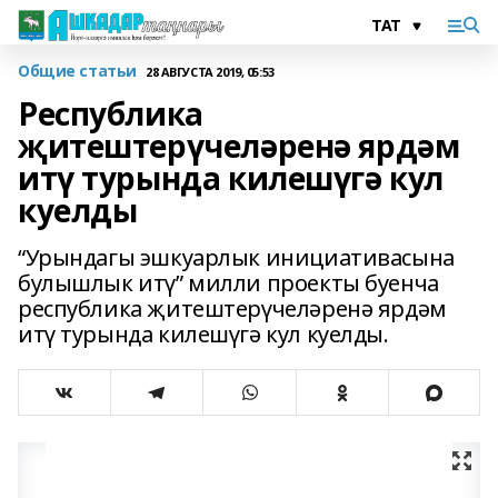
Общие статьи
28 АВГУСТА 2019, 05:53
Республика
җитештерүчеләренә ярдәм
итү турында килешүгә кул
куелды
“Урындагы эшкуарлык инициативасына
булышлык итү” милли проекты буенча
республика җитештерүчеләренә ярдәм
итү турында килешүгә кул куелды.