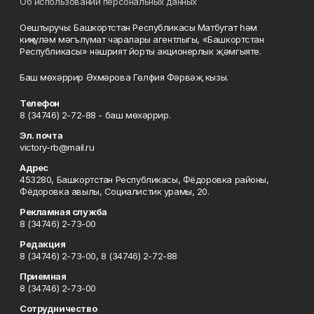
Об использовании персональных данных
Оештыручы: Башкортстан Республикасы Матбугат һәм
киңкүләм мәгълүмат чаралары агентлыгы, «Башкортстан
Республикасы» нәшрият йорты акционерлык җәмгыяте.
Баш мөхәррир Әхмәрова Гөлфия Фәрвәҗ кызы.
Телефон
8 (34746) 2-72-88 - баш мөхәррир.
Эл. почта
victory-rb@mail.ru
Адрес
453280, Башкортстан Республикасы, Фёдоровка районы,
Фёдоровка авылы, Социалистик урамы, 20.
Рекламная служба
8 (34746) 2-73-00
Редакция
8 (34746) 2-73-00, 8 (34746) 2-72-88
Приемная
8 (34746) 2-73-00
Сотрудничество